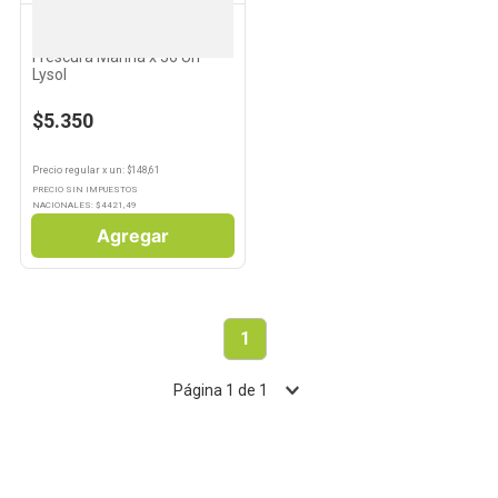
LYSOL
Toallitas Desinfectantes
Frescura Marina x 36 Un
Lysol
$5.350
Precio regular
x
un
: $
148,61
PRECIO SIN IMPUESTOS
NACIONALES: $
4421,49
Agregar
1
Página
1
de
1