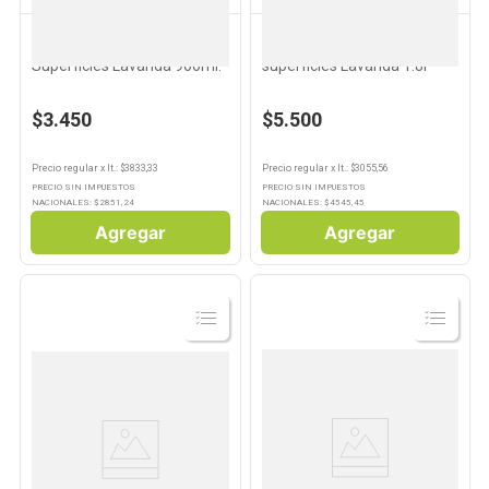
LYSOL
LYSOL
10
.
Aceite
Lysol Desinfectante De
Desinfectante Lysol Multi-
Superficies Lavanda 900ml.
superficies Lavanda 1.8l
$3.450
$5.500
Precio regular
x
lt.
: $
3833,33
Precio regular
x
lt.
: $
3055,56
PRECIO SIN IMPUESTOS
PRECIO SIN IMPUESTOS
NACIONALES: $
2851,24
NACIONALES: $
4545,45
Agregar
Agregar
Ver
Ver
Producto
Producto