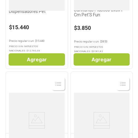
PET'S FUN
Dispensador de Bolsas
Pack 20 Bolsas Sanitarias 2
Sanitarias Plástico 8x5x4
Dispensadores Pet
Cm Pet'S Fun
$15.440
$3.850
Precio regular
x
un
: $
15.440
Precio regular
x
un
: $
3850
PRECIO SIN IMPUESTOS
PRECIO SIN IMPUESTOS
NACIONALES: $
12.760,33
NACIONALES: $
3181,82
Agregar
Agregar
Ver
Ver
Producto
Producto
PET'S FUN
PET'S FUN