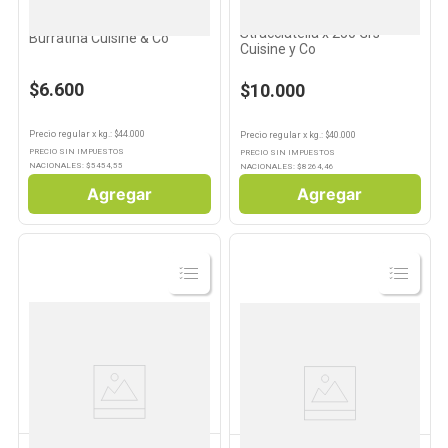
CUISINE & CO
Queso Muzzarella
Queso Mozzarella Tipo
Stracciatella x 250 Grs
Burratina Cuisine & Co
Cuisine y Co
$6.600
$10.000
Precio regular
x
kg.
: $
44.000
Precio regular
x
kg.
: $
40.000
PRECIO SIN IMPUESTOS
PRECIO SIN IMPUESTOS
NACIONALES: $
5454,55
NACIONALES: $
8264,46
Agregar
Agregar
Ver
Ver
Producto
Producto
PET'S FUN