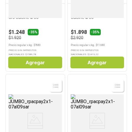
CUISINE & CO
CUISINE & CO
Ñoquis de Sabor Zapallo 250
Guiso de Lentejas 250 Grs
Grs Cuisine & Co
Cuisine & Co
$1.248
$1.898
-35%
-35%
$1.920
$2.920
Precio regular
x
kg.
: $
7680
Precio regular
x
kg.
: $
11.680
PRECIO SIN IMPUESTOS
PRECIO SIN IMPUESTOS
NACIONALES: $
1586,78
NACIONALES: $
2413,22
Agregar
Agregar
Ver
Ver
Producto
Producto