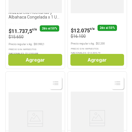
CUISINE & CO PREMIUM
CUISINE & CO PREMIUM
Pizza Sabor Tomate
Pizza Roma Cuisine & Co
Muzzarella Aceitunas y
Albahaca Congelada x 1 Un
505 Grs Cuisine y Co
Llevando 2
Llevando 2
Premium
2do al 50%
2do al 50%
c/u
$12.075
c/u
$11.737,5
$16.100
$15.650
Precio regular
x
kg.
: $
32.200
Precio regular
x
kg.
: $
30.990,1
PRECIO SIN IMPUESTOS
PRECIO SIN IMPUESTOS
NACIONALES: $
13.305,79
NACIONALES: $
12.933,88
Agregar
Agregar
Ver
Ver
Producto
Producto