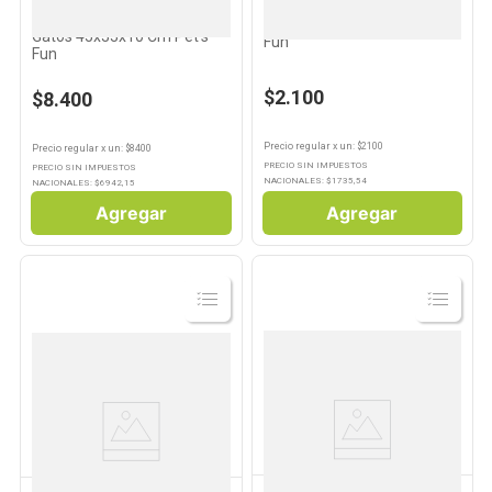
PET'S FUN
Bandeja Sanitaria para
Pala Para Arena Verde Pet's
Gatos 45x33x10 Cm Pet's
Fun
Fun
$2.100
$8.400
Precio regular
x
un
: $
2100
Precio regular
x
un
: $
8400
PRECIO SIN IMPUESTOS
PRECIO SIN IMPUESTOS
NACIONALES: $
1735,54
NACIONALES: $
6942,15
Agregar
Agregar
Ver
Ver
Producto
Producto
PET'S FUN