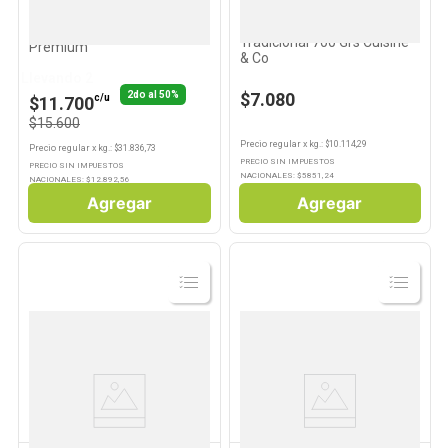
CUISINE & CO
CUISINE & CO PREMIUM
Papas Bastón Corte
Pizza Sicilia Cuisine & Co
Tradicional 700 Grs Cuisine
Premium
& Co
Llevando 2
2do al 50%
$7.080
c/u
$11.700
$15.600
Precio regular
x
kg.
: $
10.114,29
Precio regular
x
kg.
: $
31.836,73
PRECIO SIN IMPUESTOS
PRECIO SIN IMPUESTOS
NACIONALES: $
5851,24
NACIONALES: $
12.892,56
Agregar
Agregar
Ver
Ver
Producto
Producto