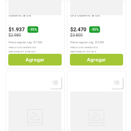
CUISINE & CO
CUISINE & CO
Buñuelos Espinaca 250 Grs
Arroz a la Valenciana 250
Cuisine & Co
Grs Cuisine & Co
$1.937
$2.470
-35%
-35%
$2.980
$3.800
Precio regular
x
kg.
: $
11.920
Precio regular
x
kg.
: $
15.200
PRECIO SIN IMPUESTOS
PRECIO SIN IMPUESTOS
NACIONALES: $
2462,81
NACIONALES: $
3140,5
Agregar
Agregar
Ver
Ver
Producto
Producto