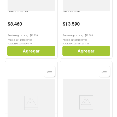
CUISINE & CO
CUISINE & CO
Papas Noisette 500 Grs
Queso Cremoso Cuisine &
Cuisine & Co
Co Por Kilo
$8.460
$13.590
Precio regular
x
kg.
: $
16.920
Precio regular
x
kg.
: $
13.590
PRECIO SIN IMPUESTOS
PRECIO SIN IMPUESTOS
NACIONALES: $
6991,74
NACIONALES: $
11.231,41
Agregar
Agregar
Ver
Ver
Producto
Producto
CUISINE & CO