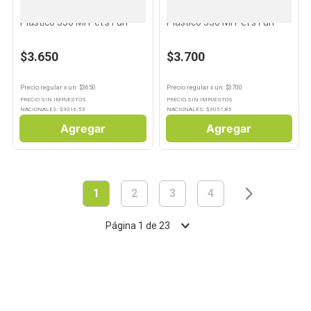
Plato para Mascotas de
Plato para Mascotas de
Plástico 350 Ml Pet's Fun
Plástico 350 Ml Pet's Fun
$3.650
$3.700
Precio regular
x
un
: $
3650
Precio regular
x
un
: $
3700
PRECIO SIN IMPUESTOS
PRECIO SIN IMPUESTOS
NACIONALES: $
3016,53
NACIONALES: $
3057,85
Agregar
Agregar
1
2
3
4
Página
1
de
23