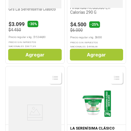
Queso La Serenisima
Queso Crema Blanco 290
Finlandia Reducido En
Grs La Serenísima Clásico
Calorías 290 G
$3.099
$4.500
-
30%
-25%
$4.450
$6.000
Precio regular
x
kg.
: $
15.344,83
Precio regular
x
kg.
: $
6000
PRECIO SIN IMPUESTOS
PRECIO SIN IMPUESTOS
NACIONALES: $
3677,69
NACIONALES: $
4958,68
Agregar
Agregar
Ver
Ver
Producto
Producto
FINLANDIA
LA SERENÍSIMA CLÁSICO