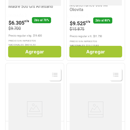
Aceite De Oliva
Pan Integral Con Masa
Mediterráneo 500 Ml
Madre 500 Grs Artesano
Oliovita
Llevando 2
Llevando 2
2do al 70%
2do al 80%
c/u
$6.305
c/u
$9.525
$9.700
$15.875
Precio regular
x
kg.
: $
19.400
Precio regular
x
lt.
: $
31.750
PRECIO SIN IMPUESTOS
PRECIO SIN IMPUESTOS
NACIONALES: $
8016,53
NACIONALES: $
13.119,83
Agregar
Agregar
Ver
Ver
Producto
Producto
CUISINE & CO
MAXIMA