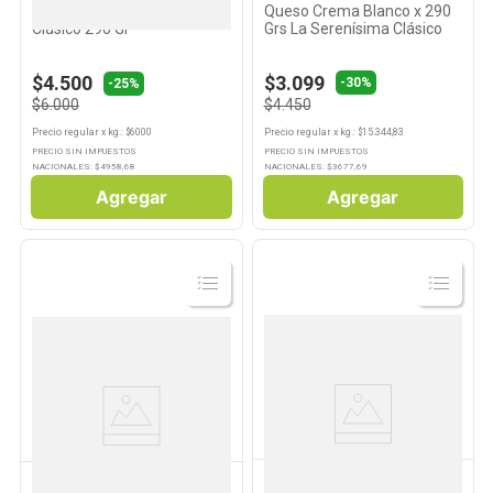
Queso Untable Finlandia
Queso Crema Blanco x 290
Clásico 290 Gr
Grs La Serenísima Clásico
$4.500
$3.099
-
30%
-25%
$6.000
$4.450
Precio regular
x
kg.
: $
6000
Precio regular
x
kg.
: $
15.344,83
PRECIO SIN IMPUESTOS
PRECIO SIN IMPUESTOS
NACIONALES: $
4958,68
NACIONALES: $
3677,69
Agregar
Agregar
Ver
Ver
Producto
Producto
OLIOVITA
ARTESANO