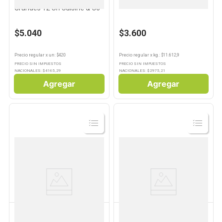
Huevos Blancos Extra
Pan Blanco 315 Grs Lactal
Grandes 12 Un Cuisine & Co
$5.040
$3.600
Precio regular
x
un
: $
420
Precio regular
x
kg.
: $
11.612,9
PRECIO SIN IMPUESTOS
PRECIO SIN IMPUESTOS
NACIONALES: $
4165,29
NACIONALES: $
2975,21
Agregar
Agregar
Ver
Ver
Producto
Producto
DOÑA LALA
DOÑA LALA
Huevos de Gallina x 12 Un
Huevos Blancos Medianos x