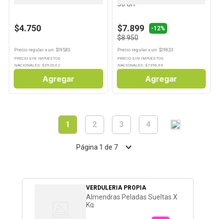
30 Un
$4.750
$7.899
-
12%
$8.950
Precio regular
x
un
: $
395,83
Precio regular
x
un
: $
298,33
PRECIO SIN IMPUESTOS
PRECIO SIN IMPUESTOS
NACIONALES: $
3925,62
NACIONALES: $
7396,69
Agregar
Agregar
1
2
3
4
Página
1
de
7
VERDULERIA PROPIA
Almendras Peladas Sueltas X
Kg