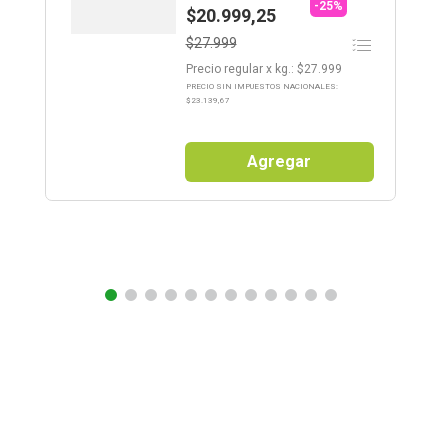
-25%
$20.999,25
$27.999
Precio regular
x
kg.
: $
27.999
PRECIO SIN IMPUESTOS NACIONALES:
$
23.139,67
Agregar