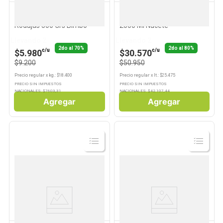
ARTESANO
NUCETE
Pan de Molde Masa Madre
Aceite de Oliva Extra Virgen
Rodajas 500 Grs Bimbo
2000 Ml Nucete
Llevando 2
Llevando 2
2do al 70%
2do al 80%
c/u
c/u
$5.980
$30.570
$9.200
$50.950
Precio regular
x
kg.
: $
18.400
Precio regular
x
lt.
: $
25.475
PRECIO SIN IMPUESTOS
PRECIO SIN IMPUESTOS
NACIONALES: $
7603,31
NACIONALES: $
42.107,44
Agregar
Agregar
Ver
Ver
Producto
Producto