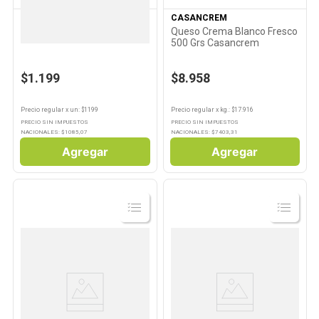
VERDULERIA PROPIA
CASANCREM
10
.
Aceite
Palta Hass x 1 Un
Queso Crema Blanco Fresco
500 Grs Casancrem
$1.199
$8.958
Precio regular
x
un
: $
1199
Precio regular
x
kg.
: $
17.916
PRECIO SIN IMPUESTOS
PRECIO SIN IMPUESTOS
NACIONALES: $
1085,07
NACIONALES: $
7403,31
Agregar
Agregar
Ver
Ver
Producto
Producto