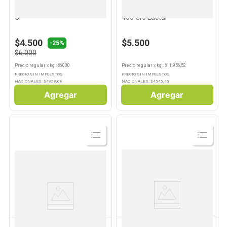
Queso Untable Finlandia 290
Pan de Molde Sabor blanco
Gr
460 Grs Lactal
$4.500
$5.500
-25%
$6.000
Precio regular
x
kg.
: $
6000
Precio regular
x
kg.
: $
11.956,52
PRECIO SIN IMPUESTOS
PRECIO SIN IMPUESTOS
NACIONALES: $
4958,68
NACIONALES: $
4545,45
Agregar
Agregar
Ver
Ver
Producto
Producto
FINLANDIA
LA SERENÍSIMA CLÁSICO