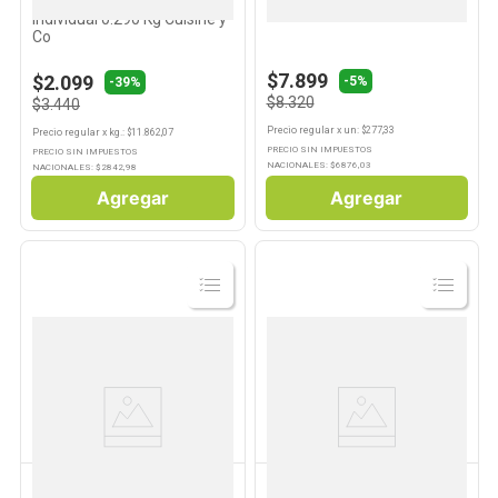
Queso Crema Clásico
Huevos Blancos 30 Un
Individual 0.290 Kg Cuisine y
Co
$7.899
$2.099
-
5%
-
39%
$8.320
$3.440
Precio regular
x
un
: $
277,33
Precio regular
x
kg.
: $
11.862,07
PRECIO SIN IMPUESTOS
PRECIO SIN IMPUESTOS
NACIONALES: $
6876,03
NACIONALES: $
2842,98
Agregar
Agregar
Ver
Ver
Producto
Producto
CUISINE & CO
LACTAL