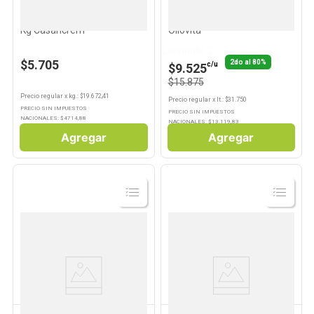
CASANCREM
OLIOVITA
Queso Crema Blanco 0.290
Aceite de Oliva 500 Ml
Kg Casancrem
Oliovita
Llevando 2
$5.705
2do al 80%
c/u
$9.525
$15.875
Precio regular
x
kg.
: $
19.672,41
Precio regular
x
lt.
: $
31.750
PRECIO SIN IMPUESTOS
PRECIO SIN IMPUESTOS
NACIONALES: $
4714,88
NACIONALES: $
13.119,83
Agregar
Agregar
Ver
Ver
Producto
Producto
FINLANDIA
LACTAL