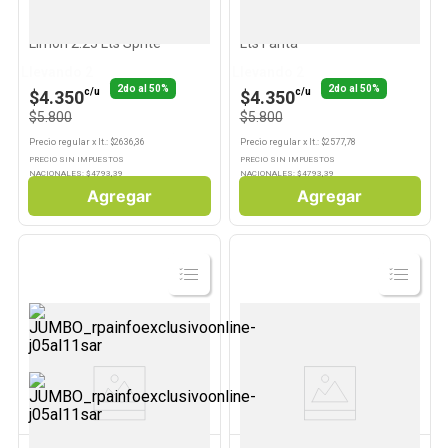
SPRITE
FANTA
Gaseosa Sabor Lima y
Gaseosa Sabor Naranja 2,25
Limón 2.25 Lts Sprite
Lts Fanta
Llevando 2
Llevando 2
2do al 50%
2do al 50%
c/u
c/u
$4.350
$4.350
$5.800
$5.800
Precio regular
x
lt.
: $
2636,36
Precio regular
x
lt.
: $
2577,78
PRECIO SIN IMPUESTOS
PRECIO SIN IMPUESTOS
NACIONALES: $
4793,39
NACIONALES: $
4793,39
Agregar
Agregar
Ver
Ver
Producto
Producto
BENEDICTINO
BENEDICTINO