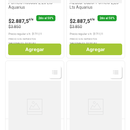
Pomelo Rosado 2.25 Lts
Azúcar Sabor Pomelo 2,25
Aquarius
Lts Aquarius
Llevando 2
Llevando 2
2do al 50%
2do al 50%
c/u
c/u
$2.887,5
$2.887,5
$3.850
$3.850
Precio regular
x
lt.
: $
1711,11
Precio regular
x
lt.
: $
1711,11
PRECIO SIN IMPUESTOS
PRECIO SIN IMPUESTOS
NACIONALES: $
3181,82
NACIONALES: $
3181,82
Agregar
Agregar
Ver
Ver
Producto
Producto
AQUARIUS
POWERADE
Agua Saborizada Sin
Bebida Isotónica Sabor