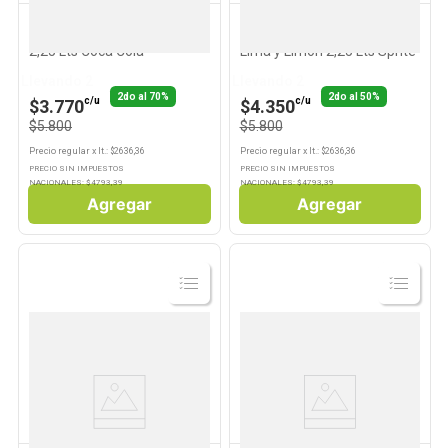
COCA COLA
SPRITE
Gaseosa Cola Sabor Liviano
Gaseosa Sin Azúcar Sabor
2,25 Lts Coca Cola
Lima y Limón 2,25 Lts Sprite
Llevando 2
Llevando 2
2do al 70%
2do al 50%
c/u
c/u
$3.770
$4.350
$5.800
$5.800
Precio regular
x
lt.
: $
2636,36
Precio regular
x
lt.
: $
2636,36
PRECIO SIN IMPUESTOS
PRECIO SIN IMPUESTOS
NACIONALES: $
4793,39
NACIONALES: $
4793,39
Agregar
Agregar
Ver
Ver
Producto
Producto