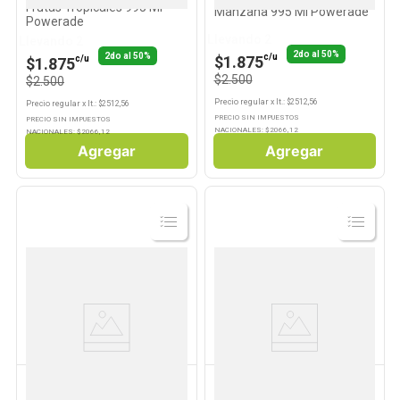
Frutas Tropicales 995 Ml
Manzana 995 Ml Powerade
Powerade
Llevando 2
Llevando 2
2do al 50%
2do al 50%
c/u
$1.875
c/u
$1.875
$2.500
$2.500
Precio regular
x
lt.
: $
2512,56
Precio regular
x
lt.
: $
2512,56
PRECIO SIN IMPUESTOS
PRECIO SIN IMPUESTOS
NACIONALES: $
2066,12
NACIONALES: $
2066,12
Agregar
Agregar
Ver
Ver
Producto
Producto
CEPITA
CEPITA
Jugo Sabor Manzana 1 Lts
Jugo Líquido Sabor