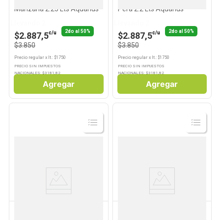
Agua Saborizada Sabor
Agua Saborizada Sabor
Manzana 2.25 Lts Aquarius
Pera 2.2 Lts Aquarius
Llevando 2
Llevando 2
2do al 50%
2do al 50%
c/u
c/u
$2.887,5
$2.887,5
$3.850
$3.850
Precio regular
x
lt.
: $
1750
Precio regular
x
lt.
: $
1750
PRECIO SIN IMPUESTOS
PRECIO SIN IMPUESTOS
NACIONALES: $
3181,82
NACIONALES: $
3181,82
Agregar
Agregar
Ver
Ver
Producto
Producto
AQUARIUS
AQUARIUS
Agua Saborizada Sabor
Agua Saborizada Sin