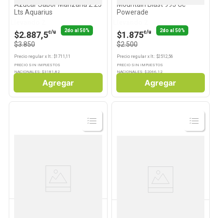
Azúcar Sabor Manzana 2.25
Mountain Blast 995 Cc
Lts Aquarius
Powerade
Llevando 2
Llevando 2
2do al 50%
2do al 50%
c/u
c/u
$2.887,5
$1.875
$3.850
$2.500
Precio regular
x
lt.
: $
1711,11
Precio regular
x
lt.
: $
2512,56
PRECIO SIN IMPUESTOS
PRECIO SIN IMPUESTOS
NACIONALES: $
3181,82
NACIONALES: $
2066,12
Agregar
Agregar
Ver
Ver
Producto
Producto
POWERADE
POWERADE
Bebida Isotónica Sabor
Bebida Isotónica Sabor