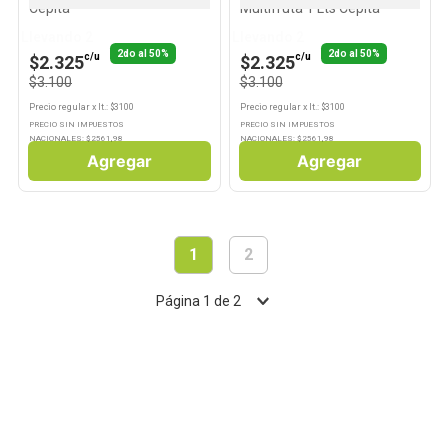
Cepita
Multifruta 1 Lts Cepita
Llevando 2
Llevando 2
2do al 50%
2do al 50%
c/u
c/u
$2.325
$2.325
$3.100
$3.100
Precio regular
x
lt.
: $
3100
Precio regular
x
lt.
: $
3100
PRECIO SIN IMPUESTOS
PRECIO SIN IMPUESTOS
NACIONALES: $
2561,98
NACIONALES: $
2561,98
Agregar
Agregar
1
2
Página
1
de
2