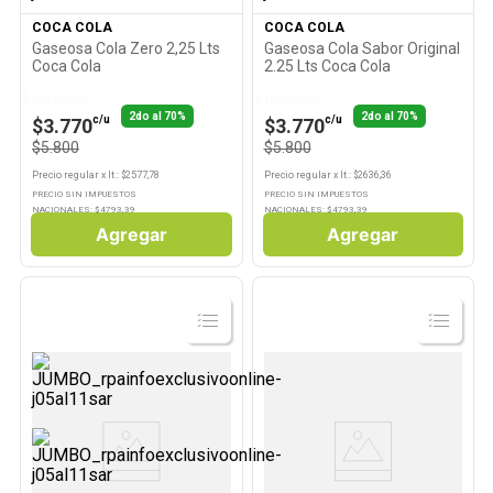
COCA COLA
COCA COLA
10
.
Carne
Gaseosa Cola Zero 2,25 Lts
Gaseosa Cola Sabor Original
Coca Cola
2.25 Lts Coca Cola
Llevando 2
Llevando 2
2do al 70%
2do al 70%
c/u
c/u
$3.770
$3.770
$5.800
$5.800
Precio regular
x
lt.
: $
2577,78
Precio regular
x
lt.
: $
2636,36
PRECIO SIN IMPUESTOS
PRECIO SIN IMPUESTOS
NACIONALES: $
4793,39
NACIONALES: $
4793,39
Agregar
Agregar
Ver
Ver
Producto
Producto