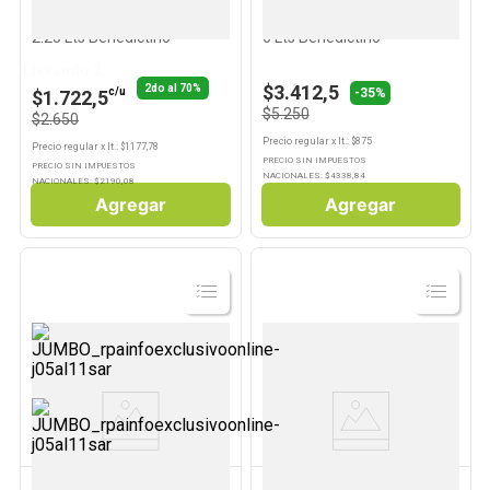
Agua Sin Gas Baja en Sodio
Agua Sin Gas Baja en Sodio
2.25 Lts Benedictino
6 Lts Benedictino
Llevando 2
$3.412,5
2do al 70%
-35%
c/u
$1.722,5
$5.250
$2.650
Precio regular
x
lt.
: $
875
Precio regular
x
lt.
: $
1177,78
PRECIO SIN IMPUESTOS
PRECIO SIN IMPUESTOS
NACIONALES: $
4338,84
NACIONALES: $
2190,08
Agregar
Agregar
Ver
Ver
Producto
Producto
SMART WATER
AQUARIUS