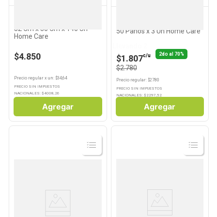
HOME CARE
HOME CARE
Servilletas de Papel Blancas
Rollo de Cocina Doble Hoja
32 Cm x 30 Cm x 140 Un
50 Paños x 3 Un Home Care
Home Care
Llevando 2
2do al 70%
$4.850
c/u
$1.807
$2.780
Precio regular
x
un
: $
34,64
Precio regular
: $
2780
PRECIO SIN IMPUESTOS
PRECIO SIN IMPUESTOS
NACIONALES: $
4008,26
NACIONALES: $
2297,52
Agregar
Agregar
Ver
Ver
Producto
Producto