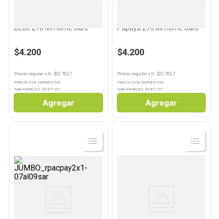
HOME CARE
HOME CARE
Desodorante de Ambiente
Desodorante de Ambiente
Bebé 270 Ml Home Care
Papaya 270 Ml Home Care
$4.200
$4.200
Precio regular
x
lt.
: $
22.702,7
Precio regular
x
lt.
: $
22.702,7
PRECIO SIN IMPUESTOS
PRECIO SIN IMPUESTOS
NACIONALES: $
3471,07
NACIONALES: $
3471,07
Agregar
Agregar
Ver
Ver
Producto
Producto