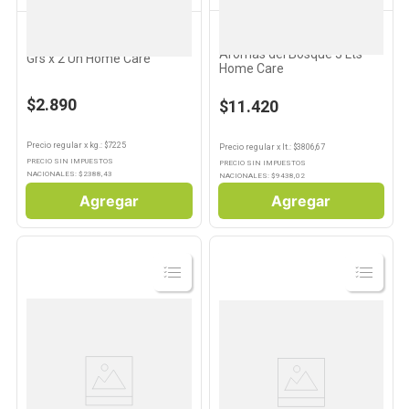
HOME CARE
HOME CARE
Suavizante para Ropa
Jabón de Lavar Blanco 400
Aromas del Bosque 3 Lts
Grs x 2 Un Home Care
Home Care
$2.890
$11.420
Precio regular
x
kg.
: $
7225
Precio regular
x
lt.
: $
3806,67
PRECIO SIN IMPUESTOS
PRECIO SIN IMPUESTOS
NACIONALES: $
2388,43
NACIONALES: $
9438,02
Agregar
Agregar
Ver
Ver
Producto
Producto