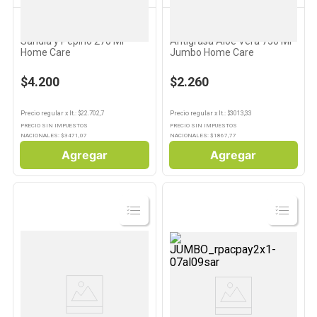
HOME CARE
JUMBO HOME CARE
Desodorante de Ambiente
Detergente para Lavavajillas
Sandía y Pepino 270 Ml
Antigrasa Aloe Vera 750 Ml
Home Care
Jumbo Home Care
$4.200
$2.260
Precio regular
x
lt.
: $
22.702,7
Precio regular
x
lt.
: $
3013,33
PRECIO SIN IMPUESTOS
PRECIO SIN IMPUESTOS
NACIONALES: $
3471,07
NACIONALES: $
1867,77
Agregar
Agregar
Ver
Ver
Producto
Producto