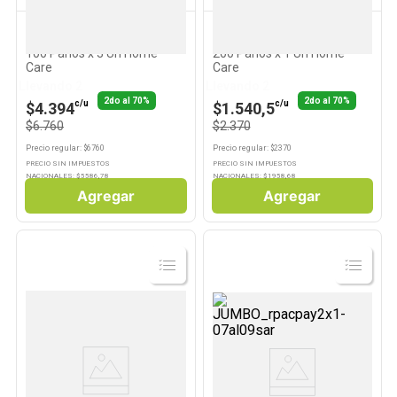
HOME CARE
HOME CARE
10
.
Aceite
Rollo de Cocina Doble Hoja
Rollo de Cocina Doble Hoja
100 Paños x 3 Un Home
200 Paños x 1 Un Home
Care
Care
Llevando 2
Llevando 2
2do al 70%
2do al 70%
c/u
c/u
$4.394
$1.540,5
$6.760
$2.370
Precio regular
: $
6760
Precio regular
: $
2370
PRECIO SIN IMPUESTOS
PRECIO SIN IMPUESTOS
NACIONALES: $
5586,78
NACIONALES: $
1958,68
Agregar
Agregar
Ver
Ver
Producto
Producto