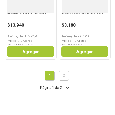
HOME CARE
HOME CARE
Detergente para Ropa
Detergente para Ropa
Líquido 3 Lts Home Care
Líquido 800 Ml Home Care
$13.940
$3.180
Precio regular
x
lt.
: $
4646,67
Precio regular
x
lt.
: $
3975
PRECIO SIN IMPUESTOS
PRECIO SIN IMPUESTOS
NACIONALES: $
11.520,66
NACIONALES: $
2628,1
Agregar
Agregar
1
2
Página
1
de
2