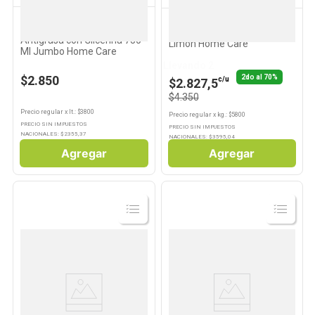
JUMBO HOME CARE
HOME CARE
Detergente para Lavavajillas
Limpiador Cremoso 250 Grs
Antigrasa con Glicerina 750
Limon Home Care
Ml Jumbo Home Care
Llevando 2
2do al 70%
$2.850
c/u
$2.827,5
$4.350
Precio regular
x
lt.
: $
3800
Precio regular
x
kg.
: $
5800
PRECIO SIN IMPUESTOS
PRECIO SIN IMPUESTOS
NACIONALES: $
2355,37
NACIONALES: $
3595,04
Agregar
Agregar
Ver
Ver
Producto
Producto