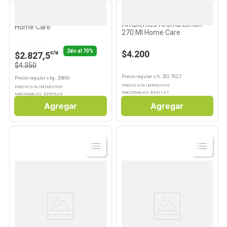
HOME CARE
HOME CARE
Aromatizante De
Limpiador Cremoso 750 Grs
Ambientes Aroma Limon
Home Care
270 Ml Home Care
Llevando 2
2do al 70%
$4.200
c/u
$2.827,5
$4.350
Precio regular
x
lt.
: $
22.702,7
Precio regular
x
kg.
: $
5800
PRECIO SIN IMPUESTOS
PRECIO SIN IMPUESTOS
NACIONALES: $
3471,07
NACIONALES: $
3595,04
Agregar
Agregar
Ver
Ver
Producto
Producto