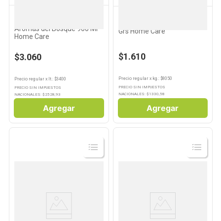
HOME CARE
HOME CARE
Suavizante para Ropa
Jabón en Pan Blanco 200
Aromas del Bosque 900 Ml
Grs Home Care
Home Care
$1.610
$3.060
Precio regular
x
kg.
: $
8050
Precio regular
x
lt.
: $
3400
PRECIO SIN IMPUESTOS
PRECIO SIN IMPUESTOS
NACIONALES: $
1330,58
NACIONALES: $
2528,93
Agregar
Agregar
Ver
Ver
Producto
Producto