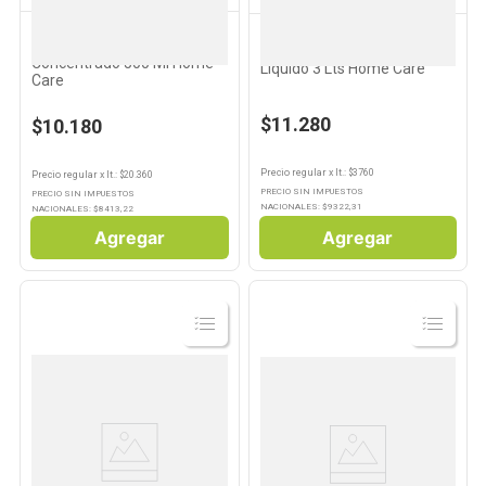
HOME CARE
HOME CARE
Detergente Para Ropa
Detergente para Ropa
Concentrado 500 Ml Home
Líquido 3 Lts Home Care
Care
$11.280
$10.180
Precio regular
x
lt.
: $
3760
Precio regular
x
lt.
: $
20.360
PRECIO SIN IMPUESTOS
PRECIO SIN IMPUESTOS
NACIONALES: $
9322,31
NACIONALES: $
8413,22
Agregar
Agregar
Ver
Ver
Producto
Producto