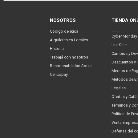
NOSOTROS
TIENDA ON
Código de ética
Cyber Monday
Alquileres en Locales
Hot Sale
Historia
Cambios y Dev
Trabajá con nosotros
Descuentos y 
Responsabilidad Social
Medios de Pa
Cencopay
Métodos de En
Legales
Ofertas y Catá
Términos y Co
Política de Pr
Venta Empres
Defensa del c