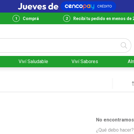
Comprá
Recibí tu pedido en menos de 
Viví Saludable
Viví Sabores
Al
No encontramos 
¿Qué debo hacer?