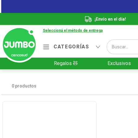
¡Envío en el día!
Seleccioná el método de entrega
Buscar...
CATEGORÍAS
Términos más buscados
Regalos 🧸
Exclusivos
1
.
Vanish
2
.
Cafe
0
productos
3
.
Leche
4
.
Valijas
5
.
Cerveza
6
.
Galletitas
7
.
Yerba