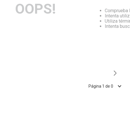
OOPS!
Comprueba l
Intenta utili
Utiliza térm
Intenta bus
Página
1
de
0