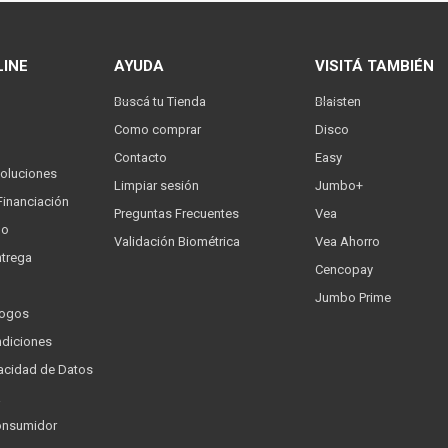
LINE
AYUDA
VISITÁ TAMBIÉN
Buscá tu Tienda
Blaisten
Como comprar
Disco
Contacto
Easy
oluciones
Limpiar sesión
Jumbo+
Financiación
Preguntas Frecuentes
Vea
go
Validación Biométrica
Vea Ahorro
trega
Cencopay
Jumbo Prime
logos
ndiciones
ivacidad de Datos
a
onsumidor