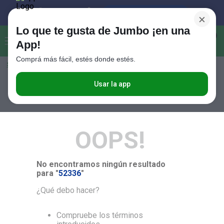
×
Lo que te gusta de Jumbo ¡en una
Buscar...
0
App!
Comprá más fácil, estés donde estés.
Seleccioná el método de entrega
Términos más buscados
1
.
Vanish
Usar la app
RELEVANCIA
2
.
Cafe
3
.
Leche
OOPS!
4
.
Valijas
5
.
Cerveza
No encontramos ningún resultado
6
.
Galletitas
para "
52336
"
7
.
Yerba
¿Qué debo hacer?
8
.
Fideos
Compruebe los términos
9
.
Juguetes