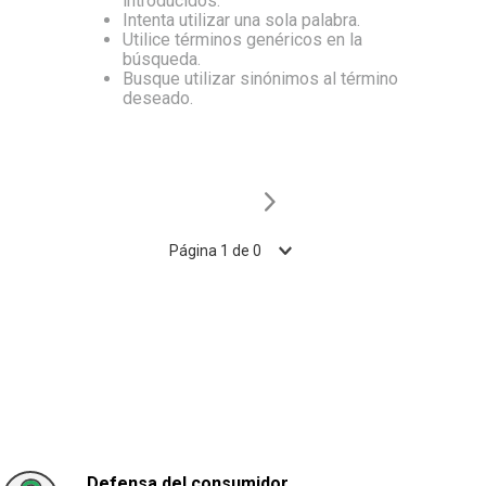
introducidos.
Intenta utilizar una sola palabra.
10
.
Carne
Utilice términos genéricos en la
búsqueda.
Busque utilizar sinónimos al término
deseado.
Página
1
de
0
Defensa del consumidor