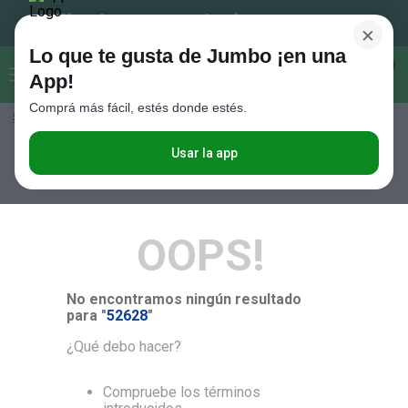
×
Lo que te gusta de Jumbo ¡en una
Buscar...
0
App!
Comprá más fácil, estés donde estés.
Seleccioná el método de entrega
Términos más buscados
1
.
Vanish
Usar la app
RELEVANCIA
2
.
Cafe
3
.
Leche
OOPS!
4
.
Galletitas
5
.
Cerveza
No encontramos ningún resultado
6
.
Juguetes
para "
52628
"
7
.
Yerba
¿Qué debo hacer?
8
.
Fideos
Compruebe los términos
9
.
Carne