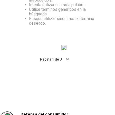
introducidos.
Intenta utilizar una sola palabra.
10
.
Aceite
Utilice términos genéricos en la
búsqueda.
Busque utilizar sinónimos al término
deseado.
Página
1
de
0
Defensa del consumidor