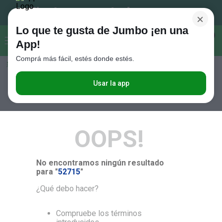
×
Lo que te gusta de Jumbo ¡en una
Buscar...
0
App!
Comprá más fácil, estés donde estés.
Seleccioná el método de entrega
Términos más buscados
1
.
Vanish
Usar la app
RELEVANCIA
2
.
Cafe
3
.
Leche
OOPS!
4
.
Cerveza
5
.
Galletitas
No encontramos ningún resultado
6
.
Yerba
para "
52715
"
7
.
Fideos
¿Qué debo hacer?
8
.
Juguetes
Compruebe los términos
9
.
Valijas