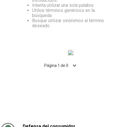
introducidos.
Intenta utilizar una sola palabra.
10
.
Carne
Utilice términos genéricos en la
búsqueda.
Busque utilizar sinónimos al término
deseado.
Página
1
de
0
Defensa del consumidor