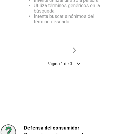
Intenta utilizar una sola palabra
Utiliza términos genéricos en la
10
.
Carne
búsqueda
Intenta buscar sinónimos del
término deseado
Página
1
de
0
Defensa del consumidor