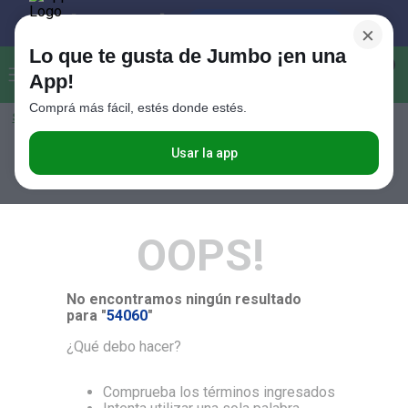
×
Lo que te gusta de Jumbo ¡en una
Buscar...
0
App!
Comprá más fácil, estés donde estés.
Seleccioná el método de entrega
Términos más buscados
1
.
Vanish
Usar la app
RELEVANCIA
2
.
Cafe
3
.
Leche
OOPS!
4
.
Valijas
5
.
Cerveza
No encontramos ningún resultado
6
.
Galletitas
para "
54060
"
7
.
Yerba
¿Qué debo hacer?
8
.
Fideos
Comprueba los términos ingresados
9
.
Juguetes