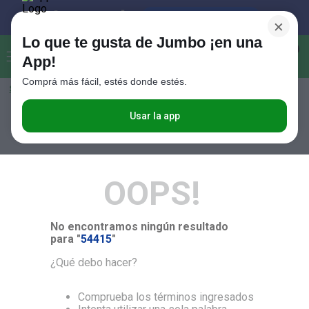
×
Lo que te gusta de Jumbo ¡en una
Buscar...
0
App!
Comprá más fácil, estés donde estés.
Seleccioná el método de entrega
Términos más buscados
1
.
Vanish
Usar la app
RELEVANCIA
2
.
Cafe
3
.
Leche
OOPS!
4
.
Valijas
5
.
Cerveza
No encontramos ningún resultado
6
.
Galletitas
para "
54415
"
7
.
Yerba
¿Qué debo hacer?
8
.
Fideos
Comprueba los términos ingresados
9
.
Juguetes