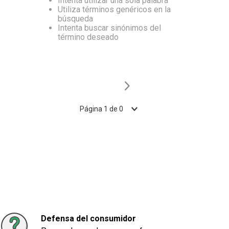
Intenta utilizar una sola palabra
Utiliza términos genéricos en la
10
.
Carne
búsqueda
Intenta buscar sinónimos del
término deseado
Página
1
de
0
Defensa del consumidor