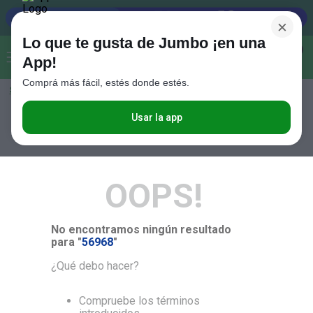
×
Lo que te gusta de Jumbo ¡en una
Buscar...
0
App!
Comprá más fácil, estés donde estés.
Seleccioná el método de entrega
Términos más buscados
1
.
Vanish
Usar la app
RELEVANCIA
2
.
Cafe
3
.
Leche
OOPS!
4
.
Cerveza
5
.
Galletitas
No encontramos ningún resultado
6
.
Juguetes
para "
56968
"
7
.
Yerba
¿Qué debo hacer?
8
.
Fideos
Compruebe los términos
9
.
Carne