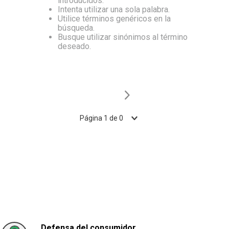
introducidos.
Intenta utilizar una sola palabra.
10
.
Aceite
Utilice términos genéricos en la
búsqueda.
Busque utilizar sinónimos al término
deseado.
Página
1
de
0
Defensa del consumidor