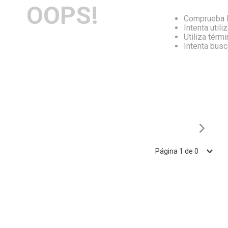
OOPS!
Comprueba l
Intenta utili
Utiliza térm
Intenta bus
Página
1
de
0