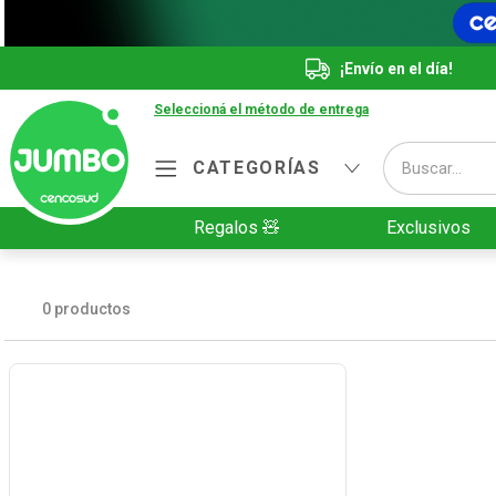
¡Envío en el día!
Seleccioná el método de entrega
Buscar...
CATEGORÍAS
Términos más buscados
Regalos 🧸
Exclusivos
1
.
Vanish
2
.
Cafe
0
productos
3
.
Leche
4
.
Cerveza
5
.
Galletitas
6
.
Yerba
7
.
Fideos