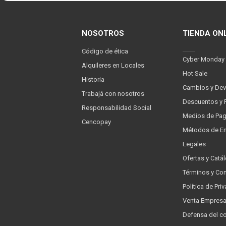
NOSOTROS
TIENDA ON
Código de ética
Cyber Monday
Alquileres en Locales
Hot Sale
Historia
Cambios y Dev
Trabajá con nosotros
Descuentos y 
Responsabilidad Social
Medios de Pa
Cencopay
Métodos de En
Legales
Ofertas y Catá
Términos y Co
Política de Pr
Venta Empres
Defensa del c