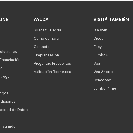
LINE
AYUDA
VISITÁ TAMBIÉN
Buscá tu Tienda
Blaisten
Como comprar
Disco
Contacto
Easy
oluciones
Limpiar sesión
Jumbo+
Financiación
Preguntas Frecuentes
Vea
go
Validación Biométrica
Vea Ahorro
trega
Cencopay
Jumbo Prime
logos
ndiciones
ivacidad de Datos
a
onsumidor