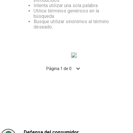
introducidos.
Intenta utilizar una sola palabra.
10
.
Aceite
Utilice términos genéricos en la
búsqueda.
Busque utilizar sinónimos al término
deseado.
Página
1
de
0
Defensa del consumidor