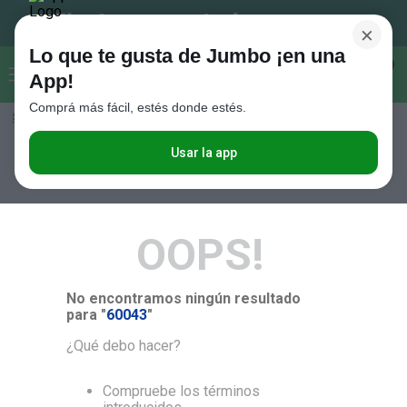
×
Lo que te gusta de Jumbo ¡en una
Buscar...
0
App!
Comprá más fácil, estés donde estés.
Seleccioná el método de entrega
Términos más buscados
1
.
Vanish
Usar la app
RELEVANCIA
2
.
Cafe
3
.
Leche
OOPS!
4
.
Cerveza
5
.
Galletitas
No encontramos ningún resultado
6
.
Juguetes
para "
60043
"
7
.
Yerba
¿Qué debo hacer?
8
.
Fideos
Compruebe los términos
9
.
Carne