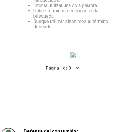
introducidos.
Intenta utilizar una sola palabra.
10
.
Aceite
Utilice términos genéricos en la
búsqueda.
Busque utilizar sinónimos al término
deseado.
Página
1
de
0
Defensa del consumidor