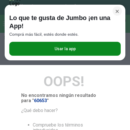
×
Lo que te gusta de Jumbo ¡en una
Buscar...
0
App!
Comprá más fácil, estés donde estés.
Seleccioná el método de entrega
Términos más buscados
1
.
Vanish
Usar la app
RELEVANCIA
2
.
Cafe
3
.
Leche
OOPS!
4
.
Galletitas
5
.
Cerveza
No encontramos ningún resultado
6
.
Juguetes
para "
60653
"
7
.
Yerba
¿Qué debo hacer?
8
.
Fideos
Compruebe los términos
9
.
Carne