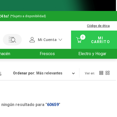
24 hs!
(*Sujeto a disponibilidad)
Código de ética
0
Mi Cuenta
macén
Frescos
Electro y Hogar
Ordenar por
Relevancia
ningún resultado para "
60659
"