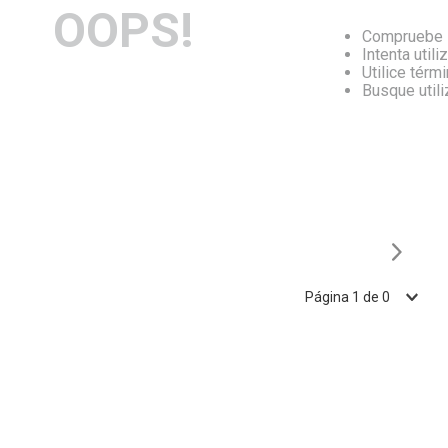
OOPS!
Compruebe l
Intenta utili
Utilice térm
Busque util
Página
1
de
0