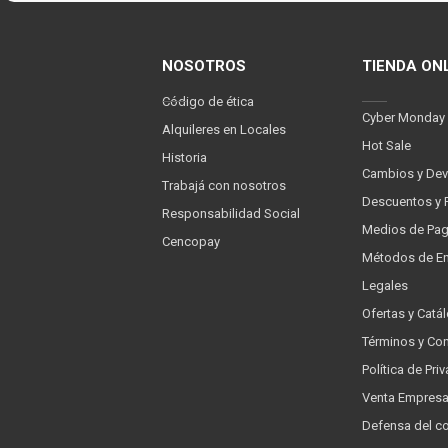
NOSOTROS
TIENDA ON
Código de ética
Cyber Monday
Alquileres en Locales
Hot Sale
Historia
Cambios y Dev
Trabajá con nosotros
Descuentos y 
Responsabilidad Social
Medios de Pa
Cencopay
Métodos de En
Legales
Ofertas y Catá
Términos y Co
Política de Pr
Venta Empres
Defensa del c