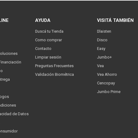
LINE
AYUDA
VISITÁ TAMBIÉN
Buscá tu Tienda
Blaisten
Como comprar
Disco
Contacto
Easy
oluciones
Limpiar sesión
Jumbo+
Financiación
Preguntas Frecuentes
Vea
go
Validación Biométrica
Vea Ahorro
trega
Cencopay
Jumbo Prime
logos
ndiciones
ivacidad de Datos
a
onsumidor