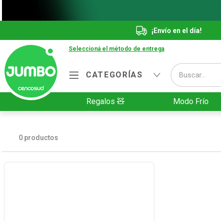
¡Envío en el día!
Seleccioná el método de entrega
Buscar...
CATEGORÍAS
Términos más buscados
Regalos 🧸
Modo Frío
1
.
Vanish
2
.
Cafe
0
productos
3
.
Leche
4
.
Galletitas
5
.
Cerveza
6
.
Juguetes
7
.
Yerba