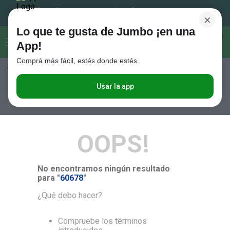
×
Lo que te gusta de Jumbo ¡en una
Buscar...
0
App!
Comprá más fácil, estés donde estés.
Seleccioná el método de entrega
Términos más buscados
1
.
Vanish
Usar la app
RELEVANCIA
2
.
Cafe
3
.
Leche
OOPS!
4
.
Galletitas
5
.
Cerveza
No encontramos ningún resultado
6
.
Juguetes
para "
60678
"
7
.
Yerba
¿Qué debo hacer?
8
.
Fideos
Compruebe los términos
9
.
Carne