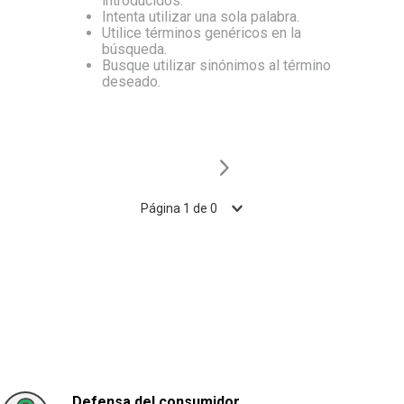
introducidos.
Intenta utilizar una sola palabra.
10
.
Aceite
Utilice términos genéricos en la
búsqueda.
Busque utilizar sinónimos al término
deseado.
Página
1
de
0
Defensa del consumidor