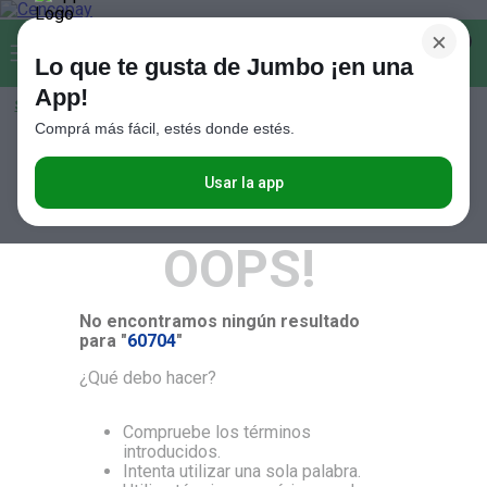
×
Buscar...
0
Lo que te gusta de Jumbo ¡en una
App!
Seleccioná el método de entrega
Términos más buscados
Comprá más fácil, estés donde estés.
1
.
Vanish
RELEVANCIA
2
.
Cafe
Usar la app
3
.
Leche
OOPS!
4
.
Valijas
5
.
Cerveza
No encontramos ningún resultado
6
.
Galletitas
para "
60704
"
7
.
Yerba
¿Qué debo hacer?
8
.
Fideos
Compruebe los términos
9
.
Juguetes
introducidos.
Intenta utilizar una sola palabra.