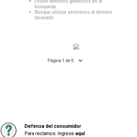
10
.
Carne
Utilice términos genéricos en la
búsqueda.
Busque utilizar sinónimos al término
deseado.
Página
1
de
0
Defensa del consumidor
Para reclamos: Ingrese
aquí