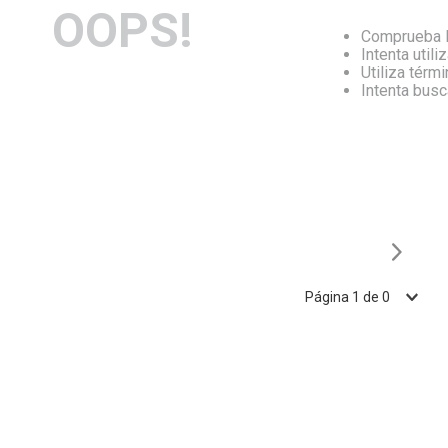
OOPS!
Comprueba l
Intenta utili
Utiliza térm
Intenta bus
Página
1
de
0