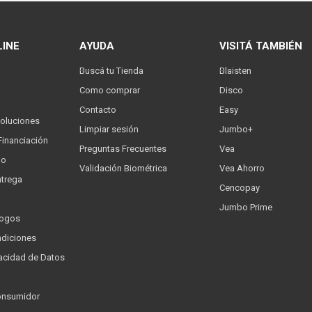
LINE
AYUDA
VISITÁ TAMBIÉN
Buscá tu Tienda
Blaisten
Como comprar
Disco
Contacto
Easy
oluciones
Limpiar sesión
Jumbo+
Financiación
Preguntas Frecuentes
Vea
go
Validación Biométrica
Vea Ahorro
trega
Cencopay
Jumbo Prime
logos
ndiciones
ivacidad de Datos
a
onsumidor