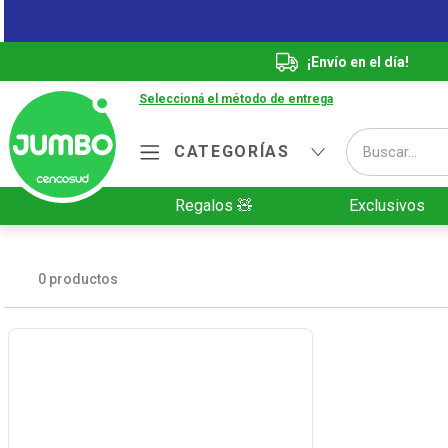
¡Envío en el día!
Seleccioná el método de entrega
Buscar...
CATEGORÍAS
Términos más buscados
Regalos 🧸
Exclusivos
1
.
Vanish
2
.
Cafe
0
productos
3
.
Leche
4
.
Valijas
5
.
Cerveza
6
.
Galletitas
7
.
Yerba