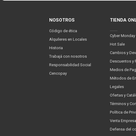
NOSOTROS
TIENDA ON
Código de ética
Cyber Monday
Alquileres en Locales
Hot Sale
Historia
Cambios y Dev
Trabajá con nosotros
Descuentos y 
Responsabilidad Social
Medios de Pa
Cencopay
Métodos de En
Legales
Ofertas y Catá
Términos y Co
Política de Pr
Venta Empres
Defensa del c