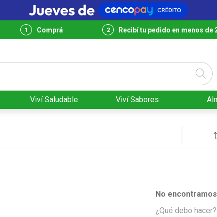
Comprá
Recibí tu pedido en menos de 
Viví Saludable
Viví Sabores
Al
No encontramos 
¿Qué debo hacer?