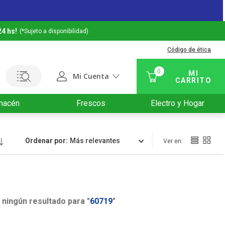
24 hs!
(*Sujeto a disponibilidad)
Código de ética
0
Mi Cuenta
macén
Frescos
Electro y Hogar
Ordenar por
Relevancia
ningún resultado para "
60719
"