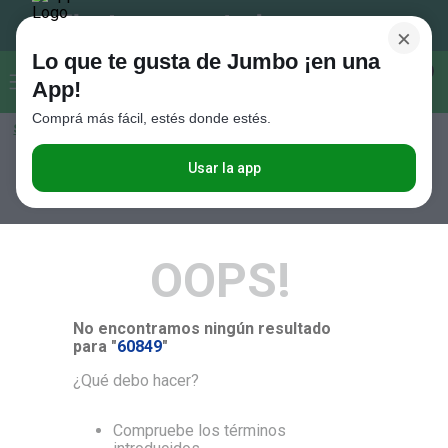
×
Lo que te gusta de Jumbo ¡en una
Buscar...
0
App!
Comprá más fácil, estés donde estés.
Seleccioná el método de entrega
Términos más buscados
1
.
Vanish
Usar la app
RELEVANCIA
2
.
Cafe
3
.
Leche
OOPS!
4
.
Galletitas
5
.
Cerveza
No encontramos ningún resultado
6
.
Juguetes
para "
60849
"
7
.
Yerba
¿Qué debo hacer?
8
.
Fideos
Compruebe los términos
9
.
Carne