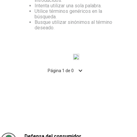
introducidos.
Intenta utilizar una sola palabra.
10
.
Aceite
Utilice términos genéricos en la
búsqueda.
Busque utilizar sinónimos al término
deseado.
Página
1
de
0
Defensa del consumidor