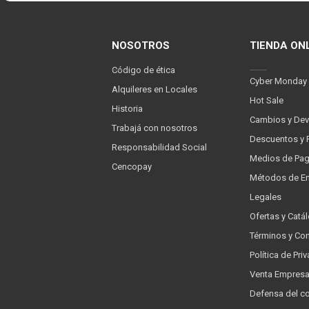
NOSOTROS
TIENDA ON
Código de ética
Cyber Monday
Alquileres en Locales
Hot Sale
Historia
Cambios y Dev
Trabajá con nosotros
Descuentos y 
Responsabilidad Social
Medios de Pa
Cencopay
Métodos de En
Legales
Ofertas y Catá
Términos y Co
Política de Pr
Venta Empres
Defensa del c