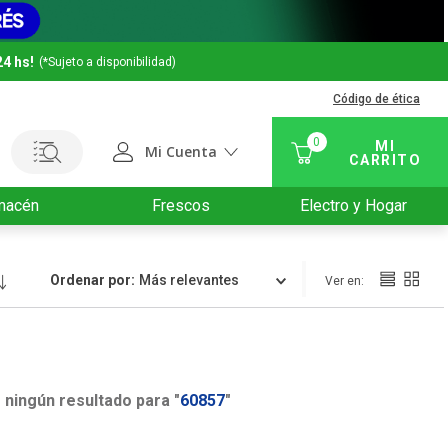
24 hs!
(*Sujeto a disponibilidad)
Código de ética
0
Mi Cuenta
macén
Frescos
Electro y Hogar
Ordenar por
Relevancia
ningún resultado para "
60857
"