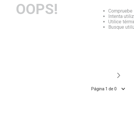
OOPS!
Compruebe l
Intenta utili
Utilice térm
Busque util
Página
1
de
0