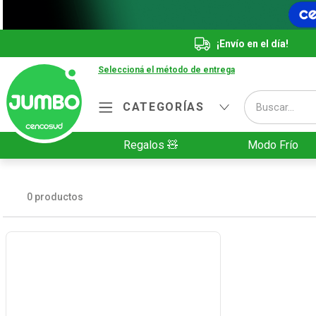
¡Envío en el día!
Seleccioná el método de entrega
Buscar...
CATEGORÍAS
Términos más buscados
Regalos 🧸
Modo Frío
1
.
Vanish
2
.
Cafe
0
productos
3
.
Leche
4
.
Galletitas
5
.
Cerveza
6
.
Juguetes
7
.
Yerba