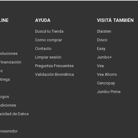
LINE
AYUDA
VISITÁ TAMBIÉN
Buscá tu Tienda
Blaisten
Como comprar
Disco
Contacto
Easy
oluciones
Limpiar sesión
Jumbo+
Financiación
Preguntas Frecuentes
Vea
go
Validación Biométrica
Vea Ahorro
trega
Cencopay
Jumbo Prime
logos
ndiciones
ivacidad de Datos
a
onsumidor