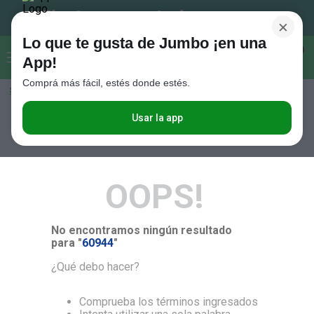
×
Lo que te gusta de Jumbo ¡en una
Buscar...
0
App!
Comprá más fácil, estés donde estés.
Seleccioná el método de entrega
Términos más buscados
1
.
Vanish
Usar la app
RELEVANCIA
2
.
Cafe
3
.
Leche
OOPS!
4
.
Cerveza
5
.
Galletitas
No encontramos ningún resultado
6
.
Yerba
para "
60944
"
7
.
Fideos
¿Qué debo hacer?
8
.
Juguetes
Comprueba los términos ingresados
9
.
Valijas