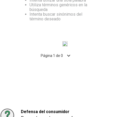
Intenta utilizar una sola palabra
Utiliza términos genéricos en la
10
.
Carne
búsqueda
Intenta buscar sinónimos del
término deseado
Página
1
de
0
Defensa del consumidor