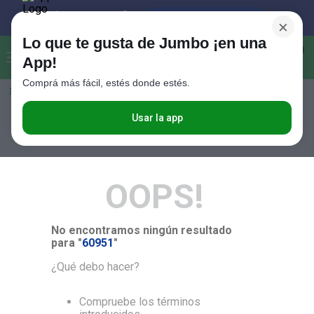
×
Lo que te gusta de Jumbo ¡en una
Buscar...
0
App!
Comprá más fácil, estés donde estés.
Seleccioná el método de entrega
Términos más buscados
1
.
Vanish
Usar la app
RELEVANCIA
2
.
Cafe
3
.
Leche
OOPS!
4
.
Valijas
5
.
Cerveza
No encontramos ningún resultado
6
.
Galletitas
para "
60951
"
7
.
Yerba
¿Qué debo hacer?
8
.
Fideos
Compruebe los términos
9
.
Juguetes