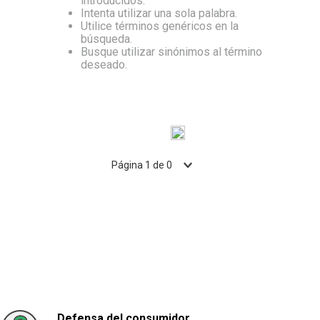
introducidos.
Intenta utilizar una sola palabra.
10
.
Carne
Utilice términos genéricos en la
búsqueda.
Busque utilizar sinónimos al término
deseado.
Página
1
de
0
Defensa del consumidor