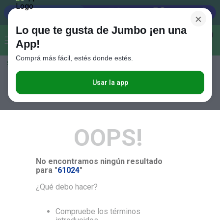
×
Lo que te gusta de Jumbo ¡en una
Buscar...
0
App!
Comprá más fácil, estés donde estés.
Seleccioná el método de entrega
Términos más buscados
1
.
Vanish
Usar la app
RELEVANCIA
2
.
Cafe
3
.
Leche
OOPS!
4
.
Cerveza
5
.
Galletitas
No encontramos ningún resultado
6
.
Yerba
para "
61024
"
7
.
Fideos
¿Qué debo hacer?
8
.
Juguetes
Compruebe los términos
9
.
Valijas