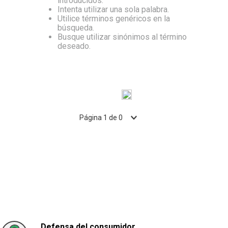
introducidos.
Intenta utilizar una sola palabra.
10
.
Carne
Utilice términos genéricos en la
búsqueda.
Busque utilizar sinónimos al término
deseado.
Página
1
de
0
Defensa del consumidor