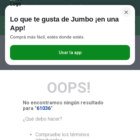
×
Lo que te gusta de Jumbo ¡en una
Buscar...
0
App!
Comprá más fácil, estés donde estés.
Seleccioná el método de entrega
Términos más buscados
1
.
Vanish
Usar la app
RELEVANCIA
2
.
Cafe
3
.
Leche
OOPS!
4
.
Cerveza
5
.
Galletitas
No encontramos ningún resultado
6
.
Juguetes
para "
61036
"
7
.
Yerba
¿Qué debo hacer?
8
.
Fideos
Compruebe los términos
9
.
Carne