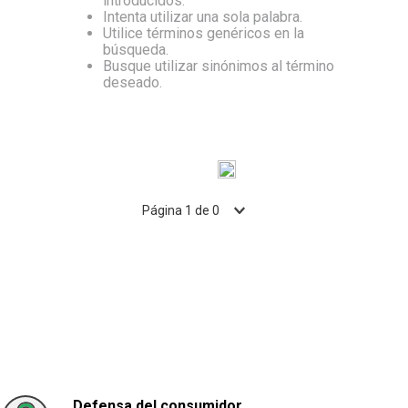
introducidos.
Intenta utilizar una sola palabra.
10
.
Aceite
Utilice términos genéricos en la
búsqueda.
Busque utilizar sinónimos al término
deseado.
Página
1
de
0
Defensa del consumidor