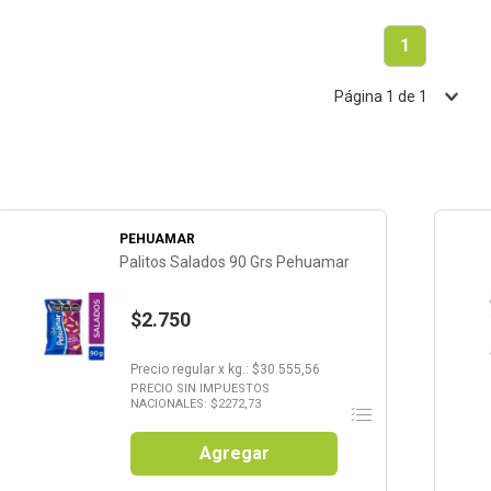
1
Página
1
de
1
PEHUAMAR
Palitos Salados 90 Grs Pehuamar
$2.750
Precio regular
x
kg.
: $
30.555,56
PRECIO SIN IMPUESTOS
NACIONALES: $
2272,73
Agregar