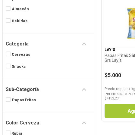
8
.
Fideos
Almacén
9
.
Juguetes
Bebidas
Ver P
10
.
Carne
Categoría
LAY´S
Cervezas
Papas Fritas Sa
Grs Lay´s
Snacks
$5.000
Sub-Categoría
Precio regular
x
kg
PRECIO SIN IMPUE
$
4132,23
Papas Fritas
Ag
Color Cerveza
Rubia