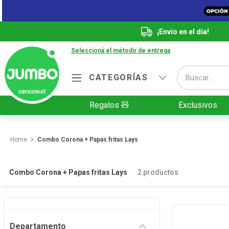
¡Envío en el día!
Seleccioná el método de entrega
Buscar...
CATEGORÍAS
Términos más buscados
Regalos 🧸
Exclusivos
1
.
Vanish
2
.
Cafe
Combo Corona + Papas fritas Lays
3
.
Leche
4
.
Valijas
Combo Corona + Papas fritas Lays
2
productos
5
.
Cerveza
6
.
Galletitas
Departamento
7
.
Yerba