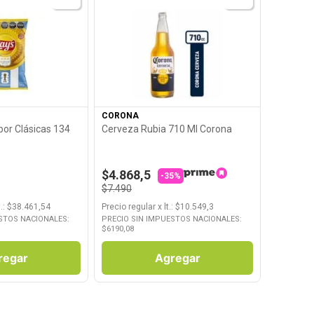
roducto
Ver Producto
CORONA
bor Clásicas 134
Cerveza Rubia 710 Ml Corona
$4.868,5
-35%
$7.490
.
: $
38.461,54
Precio regular
x
lt.
: $
10.549,3
STOS NACIONALES:
PRECIO SIN IMPUESTOS NACIONALES:
$
6190,08
regar
Agregar