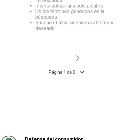
introducidos.
Intenta utilizar una sola palabra.
10
.
Aceite
Utilice términos genéricos en la
búsqueda.
Busque utilizar sinónimos al término
deseado.
Página
1
de
0
Defensa del consumidor