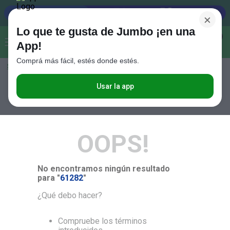
×
Lo que te gusta de Jumbo ¡en una
Buscar...
0
App!
Comprá más fácil, estés donde estés.
Seleccioná el método de entrega
Términos más buscados
1
.
Vanish
Usar la app
RELEVANCIA
2
.
Cafe
3
.
Leche
OOPS!
4
.
Galletitas
5
.
Cerveza
No encontramos ningún resultado
6
.
Juguetes
para "
61282
"
7
.
Yerba
¿Qué debo hacer?
8
.
Fideos
Compruebe los términos
9
.
Carne