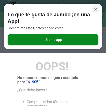
×
Lo que te gusta de Jumbo ¡en una
Buscar...
0
App!
Comprá más fácil, estés donde estés.
Seleccioná el método de entrega
Términos más buscados
1
.
Vanish
Usar la app
RELEVANCIA
2
.
Cafe
3
.
Leche
OOPS!
4
.
Galletitas
5
.
Cerveza
No encontramos ningún resultado
6
.
Juguetes
para "
61905
"
7
.
Yerba
¿Qué debo hacer?
8
.
Fideos
Compruebe los términos
9
.
Carne