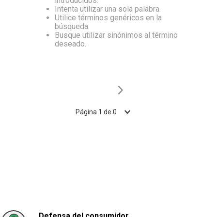
introducidos.
Intenta utilizar una sola palabra.
10
.
Aceite
Utilice términos genéricos en la
búsqueda.
Busque utilizar sinónimos al término
deseado.
Página
1
de
0
Defensa del consumidor