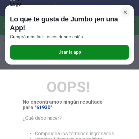
×
Lo que te gusta de Jumbo ¡en una
Buscar...
0
App!
Comprá más fácil, estés donde estés.
Seleccioná el método de entrega
Términos más buscados
1
.
Vanish
Usar la app
RELEVANCIA
2
.
Cafe
3
.
Leche
OOPS!
4
.
Valijas
5
.
Cerveza
No encontramos ningún resultado
6
.
Galletitas
para "
61930
"
7
.
Yerba
¿Qué debo hacer?
8
.
Fideos
Comprueba los términos ingresados
9
.
Juguetes