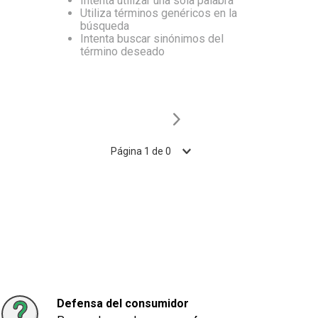
Intenta utilizar una sola palabra
Utiliza términos genéricos en la
10
.
Carne
búsqueda
Intenta buscar sinónimos del
término deseado
Página
1
de
0
Defensa del consumidor