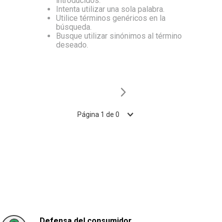
introducidos.
Intenta utilizar una sola palabra.
10
.
Aceite
Utilice términos genéricos en la
búsqueda.
Busque utilizar sinónimos al término
deseado.
Página
1
de
0
Defensa del consumidor