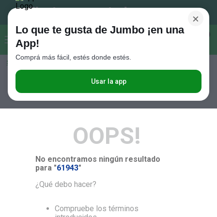
×
Lo que te gusta de Jumbo ¡en una
Buscar...
0
App!
Comprá más fácil, estés donde estés.
Seleccioná el método de entrega
Términos más buscados
1
.
Vanish
Usar la app
RELEVANCIA
2
.
Cafe
3
.
Leche
OOPS!
4
.
Cerveza
5
.
Galletitas
No encontramos ningún resultado
6
.
Juguetes
para "
61943
"
7
.
Yerba
¿Qué debo hacer?
8
.
Fideos
Compruebe los términos
9
.
Carne