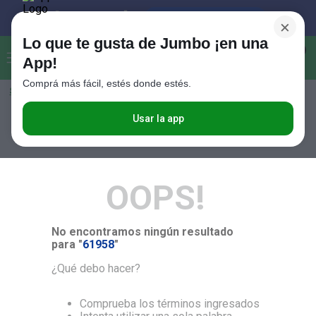
×
Lo que te gusta de Jumbo ¡en una
Buscar...
0
App!
Comprá más fácil, estés donde estés.
Seleccioná el método de entrega
Términos más buscados
1
.
Vanish
Usar la app
RELEVANCIA
2
.
Cafe
3
.
Leche
OOPS!
4
.
Valijas
5
.
Cerveza
No encontramos ningún resultado
6
.
Galletitas
para "
61958
"
7
.
Yerba
¿Qué debo hacer?
8
.
Fideos
Comprueba los términos ingresados
9
.
Juguetes