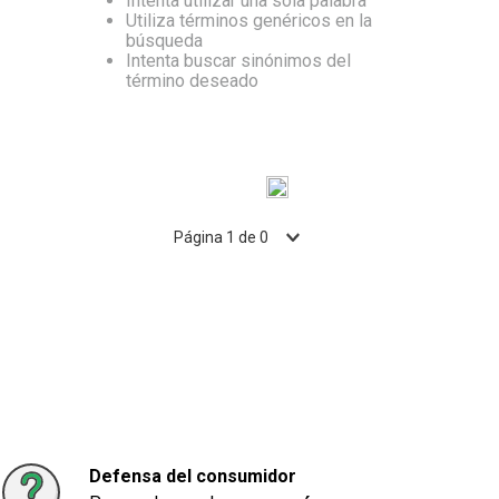
Intenta utilizar una sola palabra
Utiliza términos genéricos en la
10
.
Carne
búsqueda
Intenta buscar sinónimos del
término deseado
Página
1
de
0
Defensa del consumidor