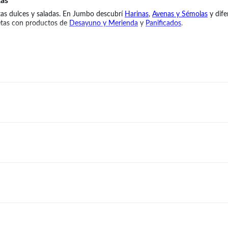
tas
tas dulces y saladas. En Jumbo descubrí
Harinas
,
Avenas y Sémolas
y dife
etas con productos de
Desayuno y Merienda
y
Panificados
.
para preparar panes, pizzas, tortas, masas, pastas y otras elaboraciones,
porar en desayunos, meriendas, panificados y postres. Combinan muy bie
rienda
,
Panificados
,
Aceites y Vinagres
y
Sal, Pimienta y Especias
.
parar. Cada variedad de harina ofrece características particulares para d
iones.