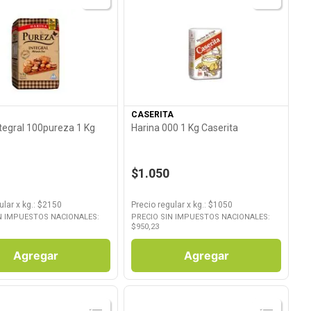
Ver Producto
Ver Producto
CASERITA
ntegral 100pureza 1 Kg
Harina 000 1 Kg Caserita
$1.050
ular
x
kg.
: $
2150
Precio regular
x
kg.
: $
1050
N IMPUESTOS NACIONALES:
PRECIO SIN IMPUESTOS NACIONALES:
$
950,23
Agregar
Agregar