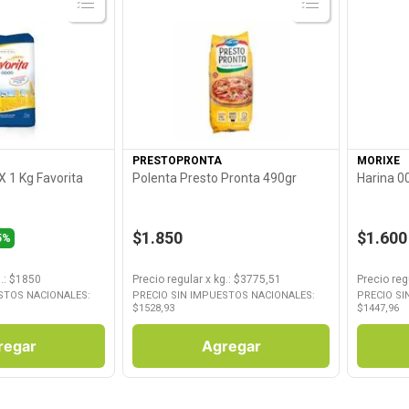
roducto
Ver Producto
PRESTOPRONTA
MORIXE
X 1 Kg Favorita
Polenta Presto Pronta 490gr
Harina 0
$1.850
$1.600
5%
.
: $
1850
Precio regular
x
kg.
: $
3775,51
Precio reg
STOS NACIONALES:
PRECIO SIN IMPUESTOS NACIONALES:
PRECIO SI
$
1528,93
$
1447,96
regar
Agregar