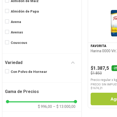
Almidón de Maíz
Almidón de Papa
Avena
Ver P
Avenas
Couscous
FAVORITA
Harina 0000 Vit 
Fécula de Mandioca
Variedad
Harina de Algarroba
$1.387,5
-2
Con Polvo de Hornear
$1.850
Harina de Almendras
Precio regular
x
kg
Harina de Arroz
PRECIO SIN IMPUE
$
1674,21
Gama de Precios
Harina de Avena
Ag
$ 996,00
–
$ 13.000,00
Ver más 14