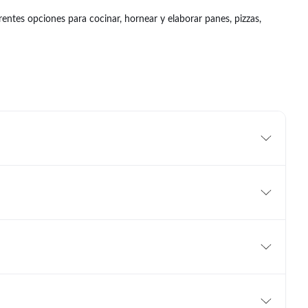
rentes opciones para cocinar, hornear y elaborar panes, pizzas,
 con distintas variedades según el tipo de preparación que quieras
n con productos de
Desayuno y Merienda
y
Panificados
.
iferentes elaboraciones, mientras que la avena y las sémolas son