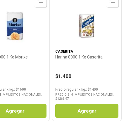
Ver Producto
Ver Producto
CASERITA
000 1 Kg Morixe
Harina 0000 1 Kg Caserita
$1.400
ular
x
kg.
: $
1600
Precio regular
x
kg.
: $
1400
N IMPUESTOS NACIONALES:
PRECIO SIN IMPUESTOS NACIONALES:
$
1266,97
Agregar
Agregar