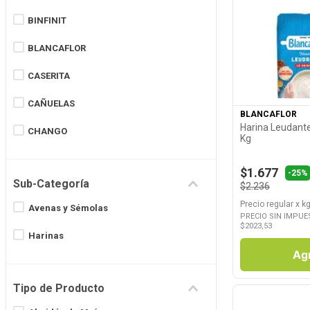
8
.
Juguetes
BINFINIT
9
.
Valijas
BLANCAFLOR
Ver P
10
.
Carne
CASERITA
CAÑUELAS
BLANCAFLOR
Harina Leudante
CHANGO
Kg
Cuisine & CO
$1.677
-25%
Sub-Categoría
$2.236
DE CECCO
Precio regular
x
kg
Avenas y Sémolas
DICOMERE
PRECIO SIN IMPUE
$
2023,53
Harinas
EGRAN
Ag
FAVORITA
Tipo de Producto
Ver más 15