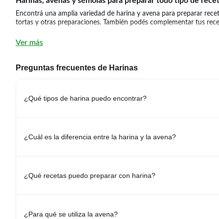
Harinas, avenas y sémolas para preparar todo tipo de rece
Encontrá una amplia variedad de harina y avena para preparar rece
tortas y otras preparaciones. También podés complementar tus rec
Harinas para cada preparación
Ver más
Elegí la
Harina
que mejor se adapte a tus recetas. Encontrá opciones 
realizar.
Preguntas frecuentes de Harinas
Avenas y sémolas para sumar variedad a tus comidas
Las
Avenas y Sémolas
son ingredientes versátiles que podés incor
¿Qué tipos de harina puedo encontrar?
Combiná harinas con otros productos
Prepará recetas caseras utilizando harinas junto con
Desayuno y Me
¿Cómo elegir la harina o la avena adecuada?
¿Cuál es la diferencia entre la harina y la avena?
Al momento de elegir, tené en cuenta el tipo de receta que vas a pre
opciones ideales para sumar textura y variedad a múltiples preparac
Explorá más categorías relacionadas:
-
Avenas y Sémolas
-
Harinas
¿Qué recetas puedo preparar con harina?
¿Para qué se utiliza la avena?