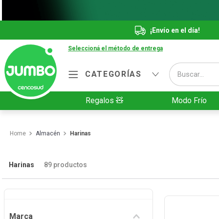
¡Envío en el día!
Seleccioná el método de entrega
Buscar...
CATEGORÍAS
Términos más buscados
Regalos 🧸
Modo Frío
1
.
Vanish
2
.
Cafe
Almacén
Harinas
3
.
Leche
4
.
Cerveza
Harinas
89
productos
5
.
Galletitas
6
.
Yerba
Marca
7
.
Fideos