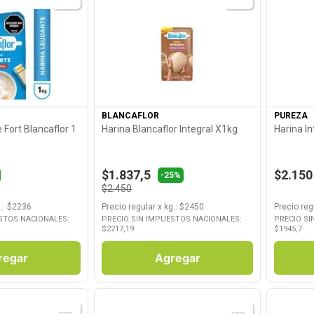
roducto
Ver Producto
BLANCAFLOR
PUREZA
 Fort Blancaflor 1
Harina Blancaflor Integral X1kg
Harina I
$1.837,5
$2.150
-25%
$2.450
.
: $
2236
Precio regular
x
kg.
: $
2450
Precio reg
STOS NACIONALES:
PRECIO SIN IMPUESTOS NACIONALES:
PRECIO SI
$
2217,19
$
1945,7
regar
Agregar