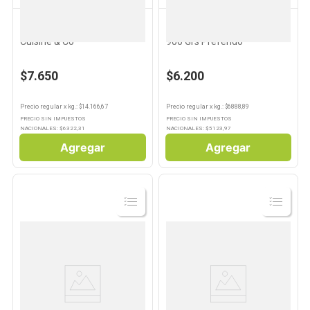
CUISINE & CO
PREFERIDO
10
.
Pollo
Pan de Molde Lactal 540 Grs
Rebozador Sabor crunch
Cuisine & Co
900 Grs Preferido
$7.650
$6.200
Precio regular
x
kg.
: $
14.166,67
Precio regular
x
kg.
: $
6888,89
PRECIO SIN IMPUESTOS
PRECIO SIN IMPUESTOS
NACIONALES: $
6322,31
NACIONALES: $
5123,97
Agregar
Agregar
Ver
Ver
Producto
Producto