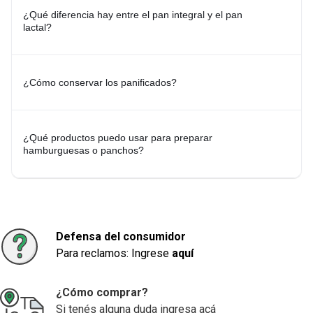
Prepará recetas completas utilizando panificados junto con
¿Qué diferencia hay entre el pan integral y el pan
Harinas
,
Desayuno y Merienda
,
Aderezos
y
Quesos y Fiambres
.
lactal?
¿Cómo elegir el pan adecuado?
Al momento de elegir, tené en cuenta el tipo de preparación que
vas a realizar. Podés optar por pan lactal para sándwiches, pan
integral para acompañar distintas comidas, panes especiales para
¿Cómo conservar los panificados?
hamburguesas o panchos y pan rallado o rebozadores para cocinar
diferentes recetas.
Explorá más categorías relacionadas:
¿Qué productos puedo usar para preparar
-
Integral y Salvado
-
Lacteados
-
Pan Para Hamburguesas y
hamburguesas o panchos?
Panchos
-
Pan Rallado y Rebozador
-
Tostadas y Grisines
Defensa del consumidor
Para reclamos: Ingrese
aquí
¿Cómo comprar?
Si tenés alguna duda ingresa acá