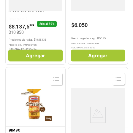
Pan Semillas Masa Madre
Pan Integral X 400 Grs Fargo
X 600 Grs Oroweat
Llevando 2
$6.050
2do al 50%
c/u
$8.137,5
$10.850
Precio regular
x
kg.
: $
15.125
Precio regular
x
kg.
: $
18.083,33
PRECIO SIN IMPUESTOS
PRECIO SIN IMPUESTOS
NACIONALES: $
5000
NACIONALES: $
8966,94
Agregar
Agregar
Ver
Ver
Producto
Producto
BIMBO
BIMBO