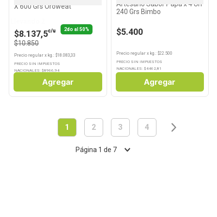
Artesano Sabor Papa x 4 Un
X 600 Grs Oroweat
240 Grs Bimbo
Llevando 2
2do al 50%
$5.400
c/u
$8.137,5
$10.850
Precio regular
x
kg.
: $
22.500
Precio regular
x
kg.
: $
18.083,33
PRECIO SIN IMPUESTOS
PRECIO SIN IMPUESTOS
NACIONALES: $
4462,81
NACIONALES: $
8966,94
Agregar
Agregar
1
2
3
4
Página
1
de
7