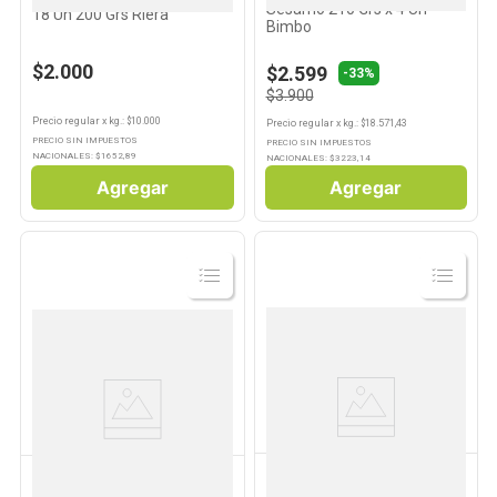
Sésamo 210 Grs x 4 Un
18 Un 200 Grs Riera
Bimbo
$2.000
$2.599
-
33%
$3.900
Precio regular
x
kg.
: $
10.000
Precio regular
x
kg.
: $
18.571,43
PRECIO SIN IMPUESTOS
PRECIO SIN IMPUESTOS
NACIONALES: $
1652,89
NACIONALES: $
3223,14
Agregar
Agregar
Ver
Ver
Producto
Producto
BIMBO
OROWEAT
Pan de Hamburguesa
Pan Multigrano Masa Madre