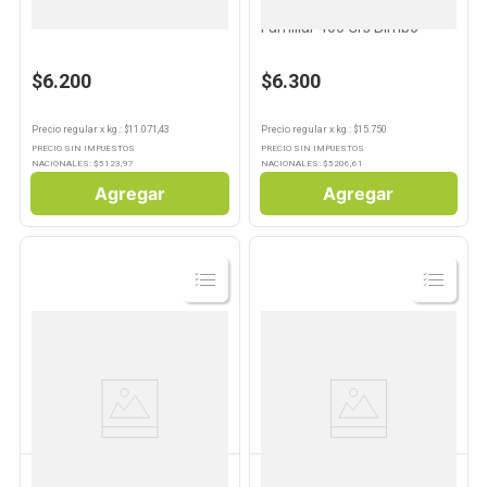
Pan Salvado 560 Grs Lactal
Pan de Molde Blanco
Familiar 400 Grs Bimbo
$6.200
$6.300
Precio regular
x
kg.
: $
11.071,43
Precio regular
x
kg.
: $
15.750
PRECIO SIN IMPUESTOS
PRECIO SIN IMPUESTOS
NACIONALES: $
5123,97
NACIONALES: $
5206,61
Agregar
Agregar
Ver
Ver
Producto
Producto
ARTESANO
LACTAL