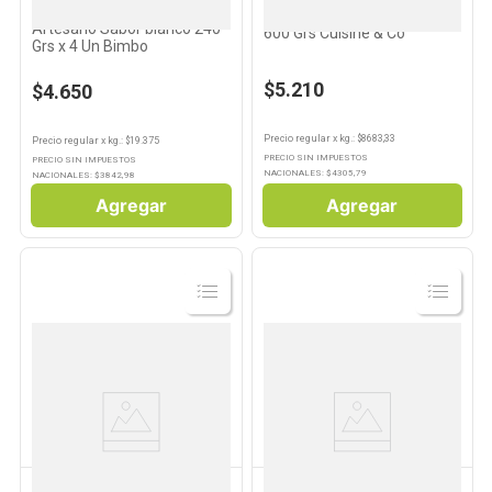
Pan de Hamburguesa
Pan de Molde Lactal Familiar
Artesano Sabor blanco 240
600 Grs Cuisine & Co
Grs x 4 Un Bimbo
$5.210
$4.650
Precio regular
x
kg.
: $
8683,33
Precio regular
x
kg.
: $
19.375
PRECIO SIN IMPUESTOS
PRECIO SIN IMPUESTOS
NACIONALES: $
4305,79
NACIONALES: $
3842,98
Agregar
Agregar
Ver
Ver
Producto
Producto
LACTAL
BIMBO