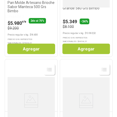
Pan Molde Artesano Brioche
Pan de Molde Blanco
Sabor Manteca 500 Grs
Grande 580 Grs Bimbo
Bimbo
Llevando 2
$5.349
2do al 70%
-
34%
c/u
$5.980
$8.100
$9.200
Precio regular
x
kg.
: $
13.965,52
Precio regular
x
kg.
: $
18.400
PRECIO SIN IMPUESTOS
PRECIO SIN IMPUESTOS
NACIONALES: $
6694,21
NACIONALES: $
7603,31
Agregar
Agregar
Ver
Ver
Producto
Producto
BIMBO
CUISINE & CO