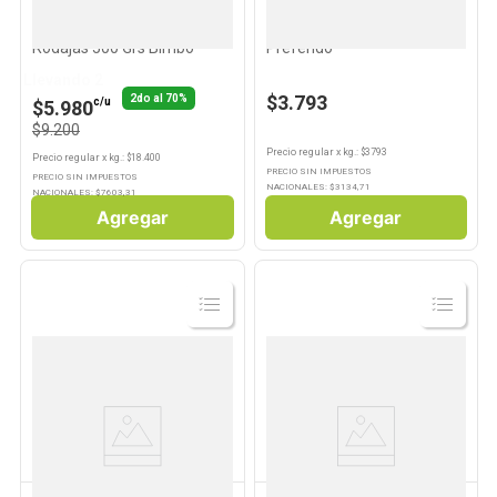
ARTESANO
PREFERIDO
Pan de Molde Masa Madre
Pan Rallado Familiar 1 Kg
Rodajas 500 Grs Bimbo
Preferido
Llevando 2
$3.793
2do al 70%
c/u
$5.980
$9.200
Precio regular
x
kg.
: $
3793
Precio regular
x
kg.
: $
18.400
PRECIO SIN IMPUESTOS
PRECIO SIN IMPUESTOS
NACIONALES: $
3134,71
NACIONALES: $
7603,31
Agregar
Agregar
Ver
Ver
Producto
Producto
OROWEAT
FARGO