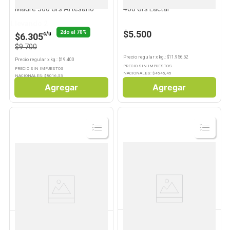
Pan Integral Con Masa
Pan de Molde Sabor blanco
Madre 500 Grs Artesano
460 Grs Lactal
Llevando 2
$5.500
2do al 70%
c/u
$6.305
$9.700
Precio regular
x
kg.
: $
11.956,52
Precio regular
x
kg.
: $
19.400
PRECIO SIN IMPUESTOS
PRECIO SIN IMPUESTOS
NACIONALES: $
4545,45
NACIONALES: $
8016,53
Agregar
Agregar
Ver
Ver
Producto
Producto
BIMBO
RIERA
Pan de Hamburguesa Sabor
Tostadas Clásicas Familiar x