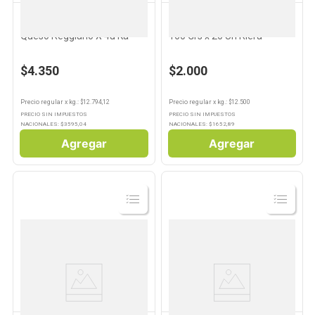
KANSAS
RIERA
Pan De Hamburguesa Papa
Grisines Clásicos Familiar
Queso Reggiano X 4u Ka
160 Grs x 20 Un Riera
$4.350
$2.000
Precio regular
x
kg.
: $
12.794,12
Precio regular
x
kg.
: $
12.500
PRECIO SIN IMPUESTOS
PRECIO SIN IMPUESTOS
NACIONALES: $
3595,04
NACIONALES: $
1652,89
Agregar
Agregar
Ver
Ver
Producto
Producto