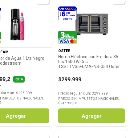
Ver Producto
Ver Producto
OSTER
REAM
Horno Eléctrico con Freidora 35
dor de Agua 1 Lts Negro
Lts 1500 W Gris
odastream
TSSTTV35FDMAFNS-054 Oster
99,2
$299.999
-20%
9
ular
x
un
: $
126.999
Precio regular
x
un
: $
299.999
N IMPUESTOS NACIONALES:
PRECIO SIN IMPUESTOS NACIONALES:
2
$
247.933,06
Agregar
Agregar