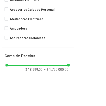
Abrelatas Eléctrico
1240 W
Accesorios Cuidado Personal
1270 W
Afeitadoras Eléctricas
1300 W
Amasadora
Ver más 63
Aspiradoras Ciclónicas
Aspiradoras de Mano
Gama de Precios
Aspiradoras Robot
Aspiradoras Trineo
$ 18.999,00
–
$ 1.750.000,00
Aspiradoras Verticales
Balanzas de Baño
Ver más 54