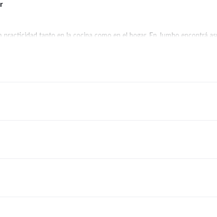
r
an practicidad tanto en la cocina como en el hogar. En Jumbo encontrá asp
as
,
Cafeteras y Molinillos
y
Pequeños Electros de Cocina
. Encontrá produc
 los ambientes limpios y ordenados, ofreciendo soluciones prácticas par
mpañar tu rutina diaria y contribuir a tu bienestar.
ible y las funciones que necesites. En Jumbo encontrá pequeños electrodo
l
-
Licuadoras
-
Pequeños Electros de Cocina
-
Pequeños Electros de Hog