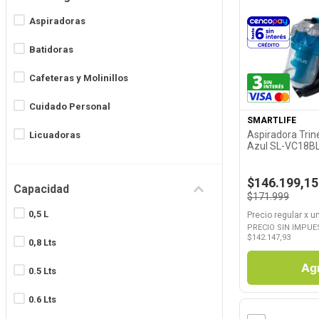
8
.
Fideos
Aspiradoras
9
.
Carne
Batidoras
Ver P
10
.
Aceite
Cafeteras y Molinillos
Cuidado Personal
SMARTLIFE
Aspiradora Trin
Licuadoras
Azul SL-VC18BL
Pequeños Electros de Cocina
$146.199,15
Capacidad
Pequeños Electros de Hogar
$171.999
0,5 L
Precio regular
x
u
Procesadoras
PRECIO SIN IMPUE
$
142.147,93
0,8 Lts
Salud
Ag
0.5 Lts
0.6 Lts