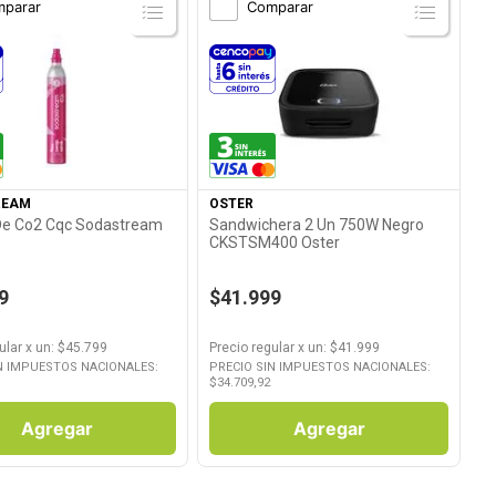
parar
Comparar
Ver Producto
Ver Producto
REAM
OSTER
 De Co2 Cqc Sodastream
Sandwichera 2 Un 750W Negro
CKSTSM400 Oster
9
$41.999
ular
x
un
: $
45.799
Precio regular
x
un
: $
41.999
N IMPUESTOS NACIONALES:
PRECIO SIN IMPUESTOS NACIONALES:
$
34.709,92
Agregar
Agregar