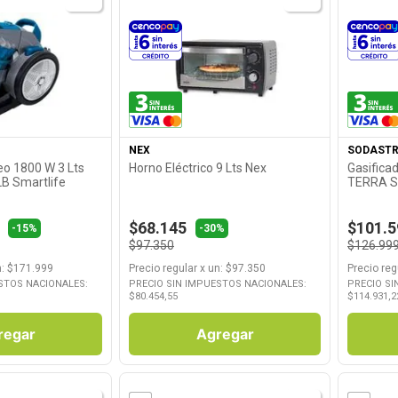
roducto
Ver Producto
NEX
SODAST
eo 1800 W 3 Lts
Horno Eléctrico 9 Lts Nex
Gasifica
B Smartlife
TERRA S
$68.145
$101.5
-15%
-30%
$97.350
$126.99
n
: $
171.999
Precio regular
x
un
: $
97.350
Precio reg
STOS NACIONALES:
PRECIO SIN IMPUESTOS NACIONALES:
PRECIO SI
$
80.454,55
$
114.931,2
regar
Agregar