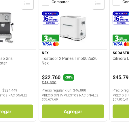
Comparar
Com
roducto
Ver Producto
NEX
SODAST
so Gris
Tostador 2 Panes Tmb002oi20
Cilindro
ster
Nex
$32.760
$45.79
-30%
$46.800
n
: $
324.449
Precio regular
x
un
: $
46.800
Precio reg
STOS NACIONALES:
PRECIO SIN IMPUESTOS NACIONALES:
PRECIO SI
$
38.677,69
$
37.850,41
regar
Agregar