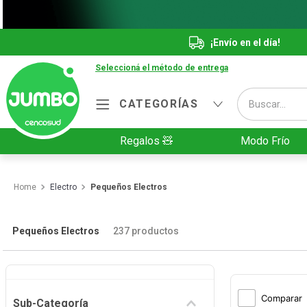
¡Envío en el día!
Seleccioná el método de entrega
Buscar...
CATEGORÍAS
Términos más buscados
Regalos 🧸
Modo Frío
1
.
Vanish
2
.
Cafe
Electro
Pequeños Electros
3
.
Leche
4
.
Galletitas
Pequeños Electros
237
productos
5
.
Cerveza
6
.
Juguetes
Comparar
Sub-Categoría
7
.
Yerba