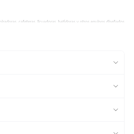
iradoras, cafeteras, licuadoras, batidoras y otros equipos diseñados
tos para cocinar, preparar bebidas y realizar diferentes tareas con
a el uso cotidiano.
mésticos para la cocina, el hogar y el cuidado personal.
ar
-
Procesadoras
-
Salud