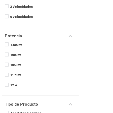
3 Velocidades
LILIANA
6 Velocidades
Ver más 12
Potencia
1.500 W
1000 W
1050 W
1170 W
12 w
1200 W
Tipo de Producto
1200W /AC220-240V 50/60Hz