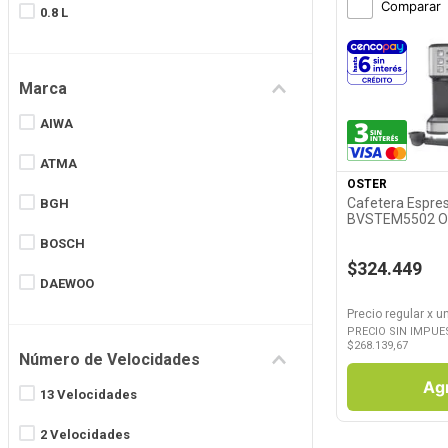
Comparar
0.8 L
1 L
Marca
1 Lts
Ver P
AIWA
1,25 Lts
ATMA
1,4 L
OSTER
Cafetera Espres
BGH
1,5 L
BVSTEM5502 O
BOSCH
Ver más 68
$324.449
DAEWOO
Precio regular
x
u
DOLCE GUSTO
PRECIO SIN IMPUE
$
268.139,67
Número de Velocidades
ELECTROLUX
Ag
13 Velocidades
GA.MA
2 Velocidades
KITCHENAID