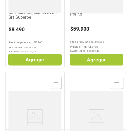
REGENTE
PESCADERIA PROPIA
Camarones Pelados
Pulpo Español Congelado
Cocidos Congelados x 250
Por Kg
Grs Superbe
$59.900
$8.490
Precio regular
x
kg.
: $
59.900
Precio regular
x
kg.
: $
33.960
PRECIO SIN IMPUESTOS
PRECIO SIN IMPUESTOS
NACIONALES: $
49.504,13
NACIONALES: $
7016,53
Agregar
Agregar
Ver
Ver
Producto
Producto