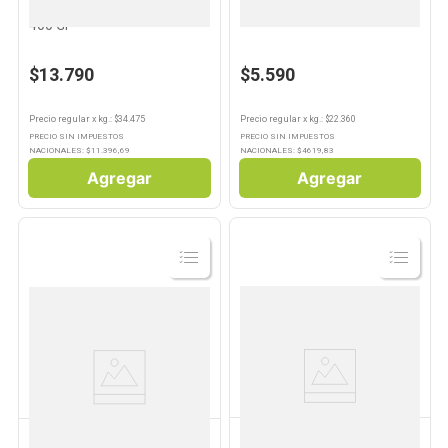
Mix De Mariscos Superbé
Mejillones Pelado 250 Gr
400 Gr
$13.790
$5.590
Precio regular
x
kg.
: $
34.475
Precio regular
x
kg.
: $
22.360
PRECIO SIN IMPUESTOS
PRECIO SIN IMPUESTOS
NACIONALES: $
11.396,69
NACIONALES: $
4619,83
Agregar
Agregar
Ver
Ver
Producto
Producto
PESCADERIA PROPIA
PESCADERIA PROPIA