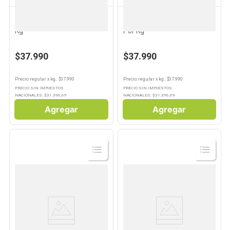
PESCADERIA PROPIA
PESCADERIA PROPIA
10
.
Aceite
Camarón Pelado Cocido Por
Langostino Pelado Crudo
Kg
Por Kg
$37.990
$37.990
Precio regular
x
kg.
: $
37.990
Precio regular
x
kg.
: $
37.990
PRECIO SIN IMPUESTOS
PRECIO SIN IMPUESTOS
NACIONALES: $
31.396,69
NACIONALES: $
31.396,69
Agregar
Agregar
Ver
Ver
Producto
Producto