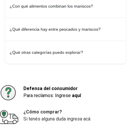
Al momento de elegir, tené en cuenta la receta que querés preparar
¿Con qué alimentos combinan los mariscos?
y el tipo de cocción. Los langostinos son ideales para salteados y
pastas, mientras que los calamares, mejillones, camarones y pulpo
resultan perfectos para paellas, arroces, guisos y otras
preparaciones. También podés complementar tus platos con
Frutas
y Verduras
¿Qué diferencia hay entre pescados y mariscos?
,
Pastas Secas y Salsas
y
Aderezos y Salsas
.
Explorá más categorías relacionadas:
-
Pescados
-
Pastas Secas y Salsas
-
Arroz y Legumbres
-
Frutas y
Verduras
-
Aderezos y Salsas
¿Qué otras categorías puedo explorar?
Defensa del consumidor
Para reclamos: Ingrese
aquí
¿Cómo comprar?
Si tenés alguna duda ingresa acá