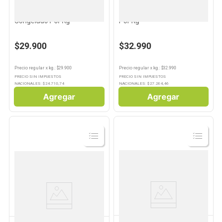
PESCADERIA PROPIA
PESCADERIA PROPIA
Mejillón Media Valva
Tubo De Calamar Congelado
Congelado Por Kg
Por Kg
$29.900
$32.990
Precio regular
x
kg.
: $
29.900
Precio regular
x
kg.
: $
32.990
PRECIO SIN IMPUESTOS
PRECIO SIN IMPUESTOS
NACIONALES: $
24.710,74
NACIONALES: $
27.264,46
Agregar
Agregar
Ver
Ver
Producto
Producto
PUERTO PLATA