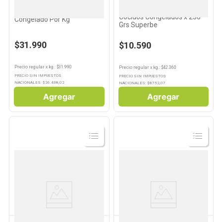
PESCADERIA PROPIA
Langostinos Pelados
Tentáculos De Calamar
Cocidos Congelados x 250
Congelado Por Kg
Grs Superbe
$31.990
$10.590
Precio regular
x
kg.
: $
31.990
Precio regular
x
kg.
: $
42.360
PRECIO SIN IMPUESTOS
PRECIO SIN IMPUESTOS
NACIONALES: $
26.438,02
NACIONALES: $
8752,07
Agregar
Agregar
Ver
Ver
Producto
Producto
PESCADERIA PROPIA
PESCADERIA PROPIA