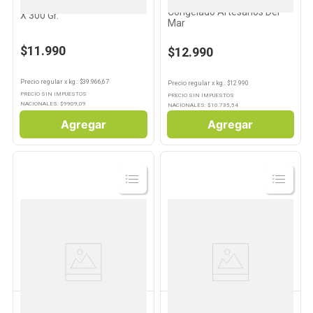
Langostino Rebozado
Anillas De Calamar Superbé
Congelado Artesanos Del
X 300 Gr.
Mar
$11.990
$12.990
Precio regular
x
kg.
: $
39.966,67
Precio regular
x
kg.
: $
12.990
PRECIO SIN IMPUESTOS
PRECIO SIN IMPUESTOS
NACIONALES: $
9909,09
NACIONALES: $
10.735,54
Agregar
Agregar
Ver
Ver
Producto
Producto
PESCADERIA PROPIA
PESCADERIA PROPIA