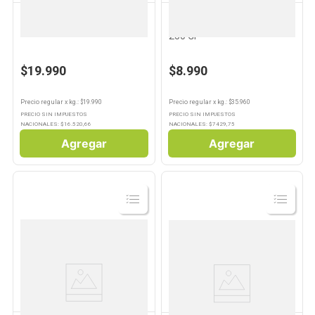
PESCADERIA PROPIA
PESCADERIA PROPIA
Mejillón Pelado Por Kg
Langostino Pelado Crudo
250 Gr
$19.990
$8.990
Precio regular
x
kg.
: $
19.990
Precio regular
x
kg.
: $
35.960
PRECIO SIN IMPUESTOS
PRECIO SIN IMPUESTOS
NACIONALES: $
16.520,66
NACIONALES: $
7429,75
Agregar
Agregar
Ver
Ver
Producto
Producto