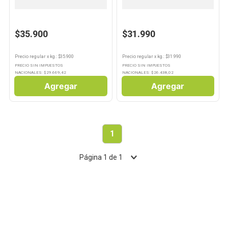
Ostiones
Ostras Frescas Por Kg
$35.900
$31.990
Precio regular
x
kg.
: $
35.900
Precio regular
x
kg.
: $
31.990
PRECIO SIN IMPUESTOS
PRECIO SIN IMPUESTOS
NACIONALES: $
29.669,42
NACIONALES: $
26.438,02
Agregar
Agregar
1
Página
1
de
1