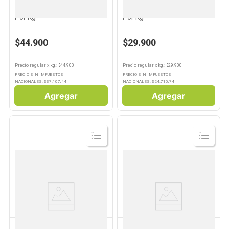
Langostino Pelado Cocido
Langostino Entero Cocido
Por Kg
Por Kg
$44.900
$29.900
Precio regular
x
kg.
: $
44.900
Precio regular
x
kg.
: $
29.900
PRECIO SIN IMPUESTOS
PRECIO SIN IMPUESTOS
NACIONALES: $
37.107,44
NACIONALES: $
24.710,74
Agregar
Agregar
Ver
Ver
Producto
Producto
PESCADERIA PROPIA
PORTO BELO