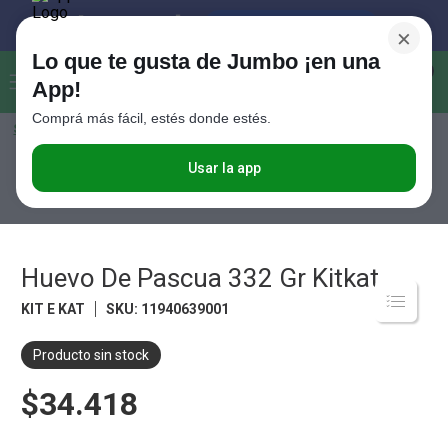
×
Lo que te gusta de Jumbo ¡en una
Buscar...
0
App!
Comprá más fácil, estés donde estés.
Seleccioná el método de entrega
Términos más buscados
1
.
Vanish
Usar la app
Huevos de pascua
Huevo De Pascua 332 Gr Kitkat
2
.
Cafe
3
.
Leche
4
.
Valijas
Huevo De Pascua 332 Gr Kitkat
5
.
Cerveza
KIT E KAT
SKU
:
11940639001
6
.
Galletitas
Producto sin stock
7
.
Yerba
$34.418
8
.
Fideos
9
.
Juguetes