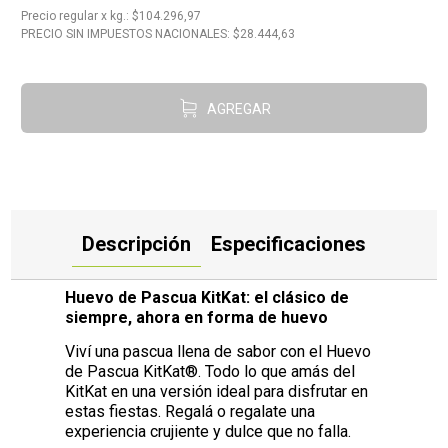
Precio regular
x
kg.
: $
104.296,97
10
.
Carne
PRECIO SIN IMPUESTOS NACIONALES: $
28.444,63
AGREGAR
Descripción
Especificaciones
Huevo de Pascua KitKat: el clásico de
siempre, ahora en forma de huevo
Viví una pascua llena de sabor con el Huevo
de Pascua KitKat®. Todo lo que amás del
KitKat en una versión ideal para disfrutar en
estas fiestas. Regalá o regalate una
experiencia crujiente y dulce que no falla.