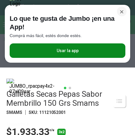
×
Lo que te gusta de Jumbo ¡en una
Buscar...
0
App!
Comprá más fácil, estés donde estés.
Seleccioná el método de entrega
Términos más buscados
1
.
Vanish
Usar la app
Almacén
Desayuno y Merienda
Galletitas Dulces
Galletas Secas
Pepas Sabor Membrillo 150 Grs Smams
2
.
Cafe
3
.
Leche
4
.
Cerveza
5
.
Galletas Secas Pepas Sabor
Galletitas
Membrillo 150 Grs Smams
6
.
Juguetes
SMAMS
SKU
:
11121052001
7
.
Yerba
8
.
Fideos
Llevando 3
$1.933,33
c/u
3x2
9
.
Carne