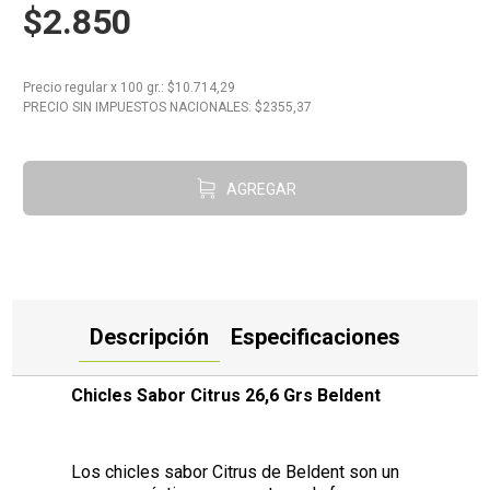
$2.850
10
.
Carne
Precio regular
x
100 gr.
: $
10.714,29
PRECIO SIN IMPUESTOS NACIONALES: $
2355,37
AGREGAR
Descripción
Especificaciones
Chicles Sabor Citrus 26,6 Grs Beldent
Los chicles sabor Citrus de Beldent son un