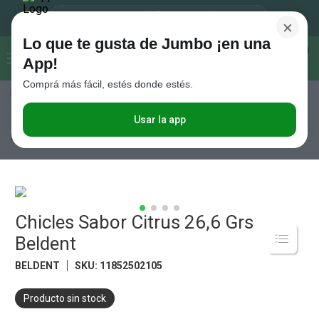
×
Lo que te gusta de Jumbo ¡en una
Buscar...
0
App!
Comprá más fácil, estés donde estés.
Seleccioná el método de entrega
Términos más buscados
1
.
Vanish
Usar la app
Almacén
Golosinas y Chocolates
Caramelos y Chicles
Chicles
Sabor Citrus 26,6 Grs Beldent
2
.
Cafe
3
.
Leche
4
.
Cerveza
5
.
Chicles Sabor Citrus 26,6 Grs
Galletitas
Beldent
6
.
Yerba
BELDENT
SKU
:
11852502105
7
.
Fideos
8
.
Juguetes
Producto sin stock
9
.
Valijas