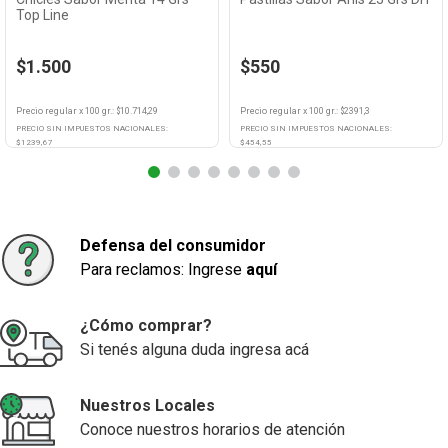
Top Line
$1.500
$550
Precio regular
x
100 gr.
: $
10.714,29
Precio regular
x
100 gr.
: $
2391,3
PRECIO SIN IMPUESTOS NACIONALES:
PRECIO SIN IMPUESTOS NACIONALES:
$
1239,67
$
454,55
Agregar
Agregar
Defensa del consumidor
Para reclamos: Ingrese
aquí
¿Cómo comprar?
Si tenés alguna duda ingresa acá
Nuestros Locales
Conoce nuestros horarios de atención