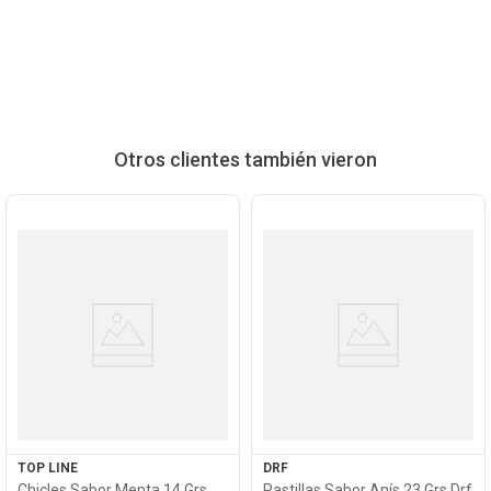
Otros clientes también vieron
Ver
Ver
Producto
Producto
TOP LINE
DRF
Chicles Sabor Menta 14 Grs
Pastillas Sabor Anís 23 Grs Drf