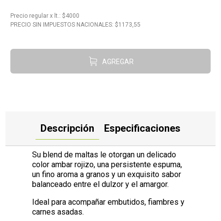
10
.
Carne
Precio regular
x
lt.
: $
4000
PRECIO SIN IMPUESTOS NACIONALES: $
1173,55
AGREGAR
Descripción
Especificaciones
Su blend de maltas le otorgan un delicado
color ambar rojizo, una persistente espuma,
un fino aroma a granos y un exquisito sabor
balanceado entre el dulzor y el amargor.
Ideal para acompañar embutidos, fiambres y
carnes asadas.