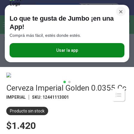
×
Lo que te gusta de Jumbo ¡en una
Buscar...
0
App!
Comprá más fácil, estés donde estés.
Seleccioná el método de entrega
Términos más buscados
1
.
Vanish
Usar la app
Bebidas
Cervezas
Cerveza Imperial Golden 0.0355 Cc
2
.
Cafe
3
.
Leche
4
.
Valijas
Cerveza Imperial Golden 0.0355 Cc
5
.
Cerveza
IMPERIAL
SKU
:
12441113001
6
.
Galletitas
Producto sin stock
7
.
Yerba
$1.420
8
.
Fideos
9
.
Juguetes