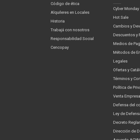
Código de ética
Cyber Monday
Alquileres en Locales
Hot Sale
Historia
Cambios y Dev
Trabajá con nosotros
Descuentos y 
Responsabilidad Social
Medios de Pa
Cencopay
Métodos de En
Legales
Ofertas y Catá
Términos y Co
Política de Pr
Venta Empres
Defensa del c
Ley de Defens
Decreto Regla
Dirección de 
Acuerdo ACYMA