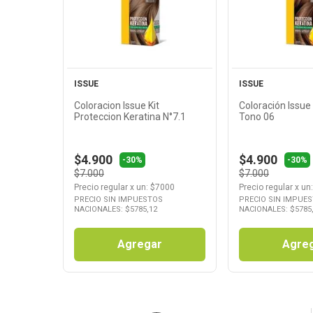
Producto
Produ
ISSUE
ISSUE
Coloracion Issue Kit
Coloración Issu
Proteccion Keratina N°7.1
Tono 06
$4.900
$4.900
-30%
-30%
$7.000
$7.000
Precio regular
x
un
: $
7000
Precio regular
x
un
PRECIO SIN IMPUESTOS
PRECIO SIN IMPUE
NACIONALES: $
5785,12
NACIONALES: $
5785
Agregar
Agre