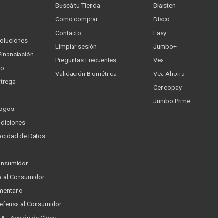
Buscá tu Tienda
Blaisten
Como comprar
Disco
Contacto
Easy
oluciones
Limpiar sesión
Jumbo+
Financiación
Preguntas Frecuentes
Vea
go
Validación Biométrica
Vea Ahorro
trega
Cencopay
Jumbo Prime
logos
ndiciones
ivacidad de Datos
a
onsumidor
a al Consumidor
mentario
Defensa al Consumidor
 - Acción de Clase