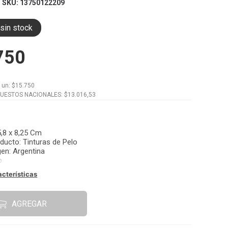
SKU
:
13750122209
sin stock
750
x
un
: $
15.750
PUESTOS NACIONALES: $
13.016,53
,8 x 8,25 Cm
oducto
:
Tinturas de Pelo
gen
:
Argentina
o
acterísticas
AGREGAR