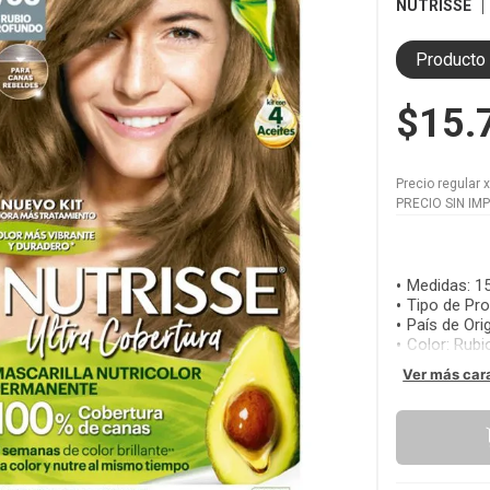
NUTRISSE
Producto 
$15.
Precio regular
PRECIO SIN IM
Medidas
:
15
Tipo de Pr
País de Ori
Color
:
Rubi
Ver más car