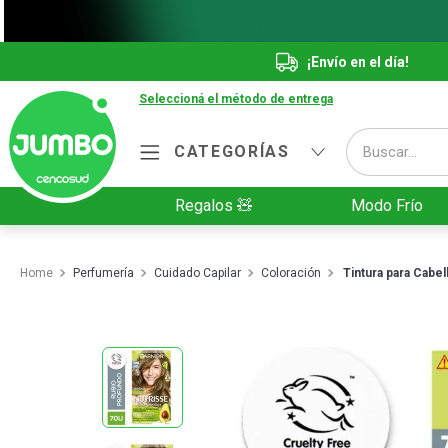
¡Envío en el día!
Seleccioná el método de entrega
Buscar...
CATEGORÍAS
Términos más buscados
Regalos 🧸
Modo Frío
1
.
Vanish
2
.
Cafe
Perfumería
Cuidado Capilar
Coloración
Tintura para Cabe
3
.
Leche
4
.
Cerveza
5
.
Galletitas
6
.
Yerba
7
.
Fideos