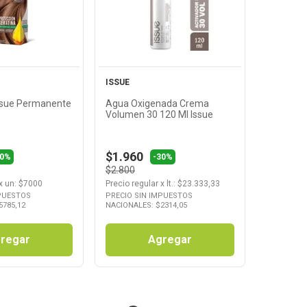
oducto
Producto
ISSUE
Issue Permanente
Agua Oxigenada Crema
Volumen 30 120 Ml Issue
$1.960
30%
-30%
$2.800
x
un
: $
7000
Precio regular
x
lt.
: $
23.333,33
MPUESTOS
PRECIO SIN IMPUESTOS
5785,12
NACIONALES: $
2314,05
regar
Agregar