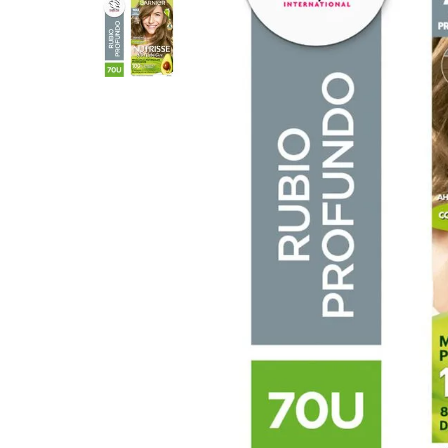
8
.
Juguetes
9
.
Valijas
10
.
Carne