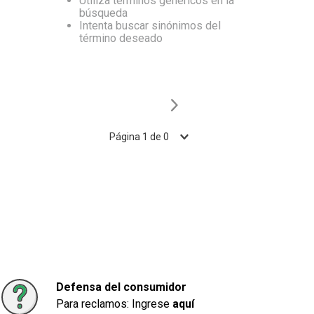
Utiliza términos genéricos en la
búsqueda
10
.
Carne
Intenta buscar sinónimos del
término deseado
Página
1
de
0
Defensa del consumidor
Para reclamos: Ingrese
aquí