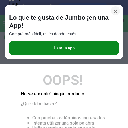
×
Lo que te gusta de Jumbo ¡en una
Buscar...
0
App!
Comprá más fácil, estés donde estés.
Seleccioná el método de entrega
Términos más buscados
1
.
Vanish
Usar la app
RELEVANCIA
2
.
Cafe
3
.
Leche
OOPS!
4
.
Valijas
5
.
Cerveza
No se encontró ningún producto
6
.
Galletitas
¿Qué debo hacer?
7
.
Yerba
8
.
Fideos
Comprueba los términos ingresados
Intenta utilizar una sola palabra
9
.
Juguetes