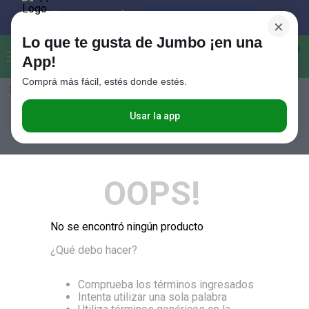
×
Lo que te gusta de Jumbo ¡en una
Buscar...
0
App!
Comprá más fácil, estés donde estés.
Seleccioná el método de entrega
Términos más buscados
1
.
Vanish
Usar la app
RELEVANCIA
2
.
Cafe
3
.
Leche
OOPS!
4
.
Valijas
5
.
Cerveza
No se encontró ningún producto
6
.
Galletitas
¿Qué debo hacer?
7
.
Yerba
8
.
Fideos
Comprueba los términos ingresados
Intenta utilizar una sola palabra
9
.
Juguetes