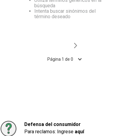
Utiliza términos genéricos en la
búsqueda
10
.
Carne
Intenta buscar sinónimos del
término deseado
Página
1
de
0
Defensa del consumidor
Para reclamos: Ingrese
aquí