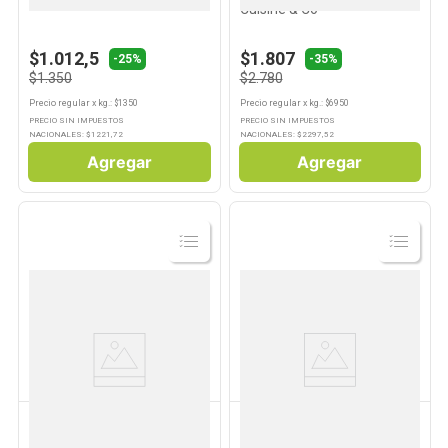
Cuisine & Co
$1.012,5
$1.807
-25%
-35%
$1.350
$2.780
Precio regular
x
kg.
: $
1350
Precio regular
x
kg.
: $
6950
PRECIO SIN IMPUESTOS
PRECIO SIN IMPUESTOS
NACIONALES: $
1221,72
NACIONALES: $
2297,52
Agregar
Agregar
Ver
Ver
Producto
Producto
DICOMERE
MAIZENA
Fécula De Mandioca Sin
Almidón de Maíz Clásica