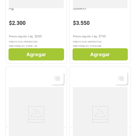
Harina Para Pizza Pureza 1
Avena Instantanea 500 Grs
Kg
Quaker
$2.300
$3.550
Precio regular
x
kg.
: $
2300
Precio regular
x
kg.
: $
7100
PRECIO SIN IMPUESTOS
PRECIO SIN IMPUESTOS
NACIONALES: $
2081,45
NACIONALES: $
2933,88
Agregar
Agregar
Ver
Ver
Producto
Producto
MORIXE
PUREZA