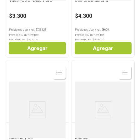
Tacc 450 Gr Dicomere
500 Grs Maizena
$3.300
$4.300
Precio regular
x
kg.
: $
7333,33
Precio regular
x
kg.
: $
8600
PRECIO SIN IMPUESTOS
PRECIO SIN IMPUESTOS
NACIONALES: $
2727,27
NACIONALES: $
3553,72
Agregar
Agregar
Ver
Ver
Producto
Producto
CUISINE & CO
MORIXE
Avena Instantánea 350 Grs
Avena Tradicional 400 Grs
Cuisine y Co
Morixe