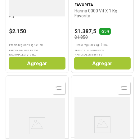
PUREZA
FAVORITA
Harina Integral 100pureza 1
Harina 0000 Vit X 1 Kg
Kg
Favorita
$2.150
$1.387,5
-25%
$1.850
Precio regular
x
kg.
: $
2150
Precio regular
x
kg.
: $
1850
PRECIO SIN IMPUESTOS
PRECIO SIN IMPUESTOS
NACIONALES: $
1945,7
NACIONALES: $
1674,21
Agregar
Agregar
Ver
Ver
Producto
Producto