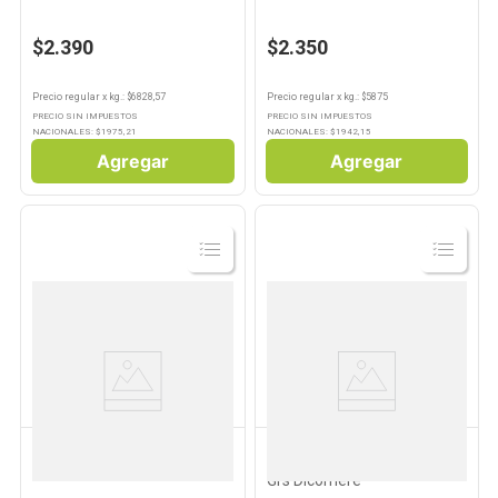
$2.390
$2.350
Precio regular
x
kg.
: $
6828,57
Precio regular
x
kg.
: $
5875
PRECIO SIN IMPUESTOS
PRECIO SIN IMPUESTOS
NACIONALES: $
1975,21
NACIONALES: $
1942,15
Agregar
Agregar
Ver
Ver
Producto
Producto
MORIXE
DICOMERE
Harina Leudante Morixe 1 Kg
Harina de Almendras 200
Grs Dicomere