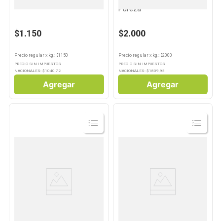
Harina 000 1 Kg Morixe
Harina Leudante 0000 1 Kg
Pureza
$1.150
$2.000
Precio regular
x
kg.
: $
1150
Precio regular
x
kg.
: $
2000
PRECIO SIN IMPUESTOS
PRECIO SIN IMPUESTOS
NACIONALES: $
1040,72
NACIONALES: $
1809,95
Agregar
Agregar
Ver
Ver
Producto
Producto
FAVORITA
CUISINE & CO
Harina 000 1 Kg Favorita
Avena Tradicional 400 Grs