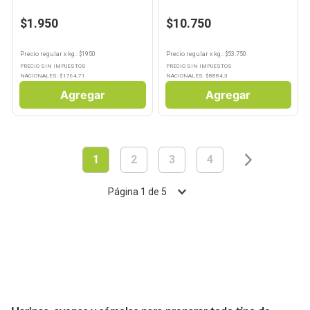
$1.950
$10.750
Precio regular
x
kg.
: $
1950
Precio regular
x
kg.
: $
53.750
PRECIO SIN IMPUESTOS
PRECIO SIN IMPUESTOS
NACIONALES: $
1764,71
NACIONALES: $
8884,3
Agregar
Agregar
1
2
3
4
Página
1
de
5