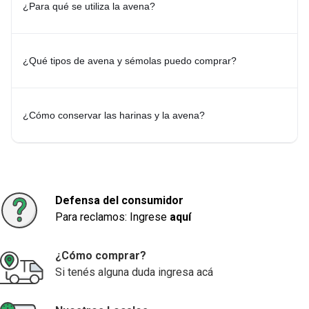
¿Para qué se utiliza la avena?
¿Cómo elegir la harina o la avena adecuada?
Al momento de elegir, tené en cuenta el tipo de receta que vas a
preparar. Cada variedad de harina ofrece características
particulares para diferentes elaboraciones, mientras que la avena y
las sémolas son opciones ideales para sumar textura y variedad a
¿Qué tipos de avena y sémolas puedo comprar?
múltiples preparaciones.
Explorá más categorías relacionadas:
-
Avenas y Sémolas
-
Harinas
¿Cómo conservar las harinas y la avena?
Defensa del consumidor
Para reclamos: Ingrese
aquí
¿Cómo comprar?
Si tenés alguna duda ingresa acá