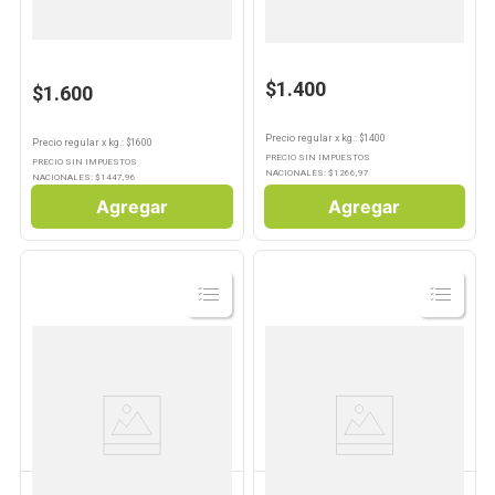
Harina 0000 1 Kg Caserita
Harina 0000 1 Kg Morixe
$1.400
$1.600
Precio regular
x
kg.
: $
1400
Precio regular
x
kg.
: $
1600
PRECIO SIN IMPUESTOS
PRECIO SIN IMPUESTOS
NACIONALES: $
1266,97
NACIONALES: $
1447,96
Agregar
Agregar
Ver
Ver
Producto
Producto
PUREZA
QUAKER