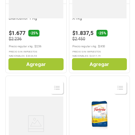
BLANCAFLOR
BLANCAFLOR
10
.
Aceite
Harina Leudante Fort
Harina Blancaflor Integral
Blancaflor 1 Kg
X1kg
$1.677
$1.837,5
-25%
-25%
$2.236
$2.450
Precio regular
x
kg.
: $
2236
Precio regular
x
kg.
: $
2450
PRECIO SIN IMPUESTOS
PRECIO SIN IMPUESTOS
NACIONALES: $
2023,53
NACIONALES: $
2217,19
Agregar
Agregar
Ver
Ver
Producto
Producto