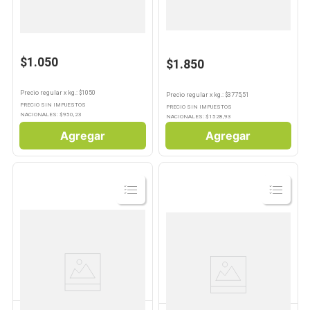
PRESTOPRONTA
Harina 000 1 Kg Caserita
Polenta Presto Pronta 490gr
$1.050
$1.850
Precio regular
x
kg.
: $
1050
Precio regular
x
kg.
: $
3775,51
PRECIO SIN IMPUESTOS
PRECIO SIN IMPUESTOS
NACIONALES: $
950,23
NACIONALES: $
1528,93
Agregar
Agregar
Ver
Ver
Producto
Producto
MORIXE