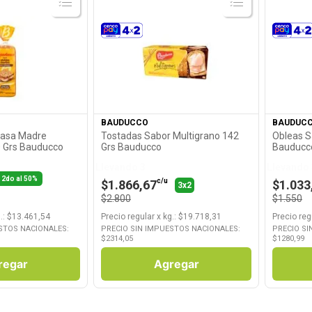
roducto
Ver Producto
BAUDUCCO
BAUDUC
Masa Madre
Tostadas Sabor Multigrano 142
Obleas Sa
0 Grs Bauducco
Grs Bauducco
Bauducc
Llevando 3
Llevando 
2do al 50%
c/u
$1.866,67
$1.033
3x2
$2.800
$1.550
.
: $
13.461,54
Precio regular
x
kg.
: $
19.718,31
Precio reg
STOS NACIONALES:
PRECIO SIN IMPUESTOS NACIONALES:
PRECIO SI
$
2314,05
$
1280,99
regar
Agregar