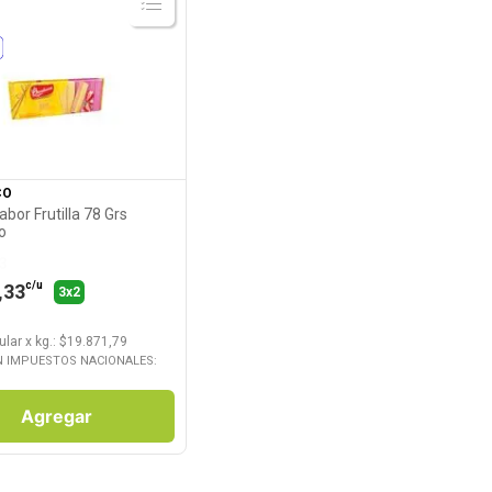
Ver Producto
CO
bor Frutilla 78 Grs
o
3
c/u
,33
3x2
ular
x
kg.
: $
19.871,79
N IMPUESTOS NACIONALES:
Agregar