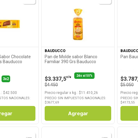
roducto
Ver Producto
BAUDUCCO
BAUDUC
Sabor Chocolate
Pan de Molde sabor Blanco
Pan Baud
rs Bauducco
Familiar 390 Grs Bauducco
Llevando 2
Llevando 
2do al 50%
c/u
$3.337,5
$3.787
3x2
$4.450
$5.050
.
: $
42.500
Precio regular
x
kg.
: $
11.410,26
Precio reg
STOS NACIONALES:
PRECIO SIN IMPUESTOS NACIONALES:
PRECIO SI
$
3677,69
$
4173,55
regar
Agregar