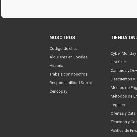
NOSOTROS
TIENDA ON
Código de ética
Cyber Monday
Alquileres en Locales
Hot Sale
Historia
Cambios y Dev
Trabajá con nosotros
Descuentos y 
Responsabilidad Social
Medios de Pa
Cencopay
Métodos de En
Legales
Ofertas y Catá
Términos y Co
Política de Pr