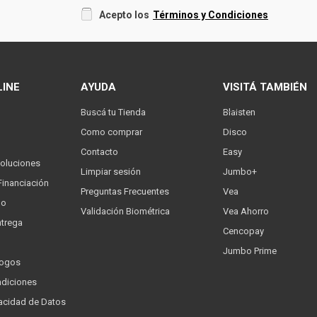
Acepto los
Términos y Condiciones
LINE
AYUDA
VISITÁ TAMBIÉN
Buscá tu Tienda
Blaisten
Como comprar
Disco
Contacto
Easy
oluciones
Limpiar sesión
Jumbo+
Financiación
Preguntas Frecuentes
Vea
go
Validación Biométrica
Vea Ahorro
trega
Cencopay
Jumbo Prime
logos
ndiciones
ivacidad de Datos