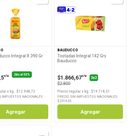
Ver Producto
Ver Producto
CO
BAUDUCCO
ucco Integral X 390 Gr
Tostadas Integral 142 Grs
Bauducco
2
Llevando 3
2do al 50%
c/u
c/u
,5
$1.866,67
3x2
$2.800
ular
x
kg.
: $
12.948,72
Precio regular
x
kg.
: $
19.718,31
N IMPUESTOS NACIONALES:
PRECIO SIN IMPUESTOS NACIONALES:
$
2314,05
Agregar
Agregar