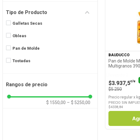
Tipo de Producto
Galletas Secas
Ver P
Obleas
Pan de Molde
BAUDUCCO
Pan de Molde 
Tostadas
Multigranos 39
Llevando 2
c/u
$3.937,5
Rangos de precio
$5.250
Precio regular
x
kg
$ 1550,00
–
$ 5250,00
PRECIO SIN IMPUE
$
4338,84
Ag