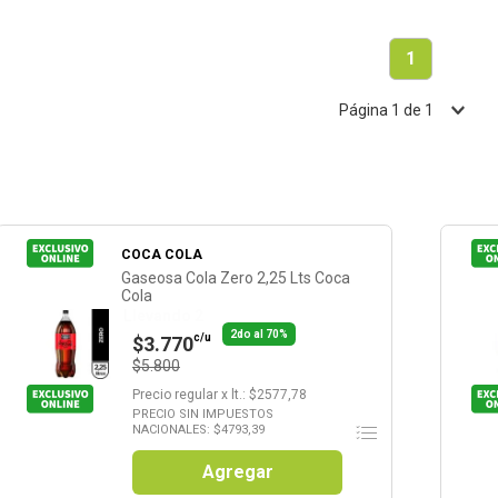
1
Página
1
de
1
COCA COLA
Gaseosa Cola Zero 2,25 Lts Coca
Cola
Llevando 2
2do al 70%
c/u
$3.770
$5.800
Precio regular
x
lt.
: $
2577,78
PRECIO SIN IMPUESTOS
NACIONALES: $
4793,39
Agregar