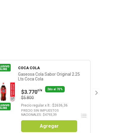
COCA COLA
Gaseosa Cola Sabor Original 2.25
Lts Coca Cola
Llevando 2
2do al 70%
c/u
$3.770
$5.800
Precio regular
x
lt.
: $
2636,36
PRECIO SIN IMPUESTOS
NACIONALES: $
4793,39
Agregar