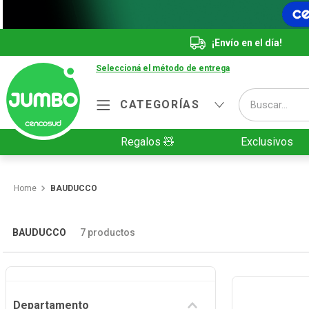
¡Envío en el día!
Seleccioná el método de entrega
Buscar...
CATEGORÍAS
Términos más buscados
Regalos 🧸
Exclusivos
1
.
Vanish
2
.
Cafe
BAUDUCCO
3
.
Leche
4
.
Cerveza
BAUDUCCO
7
productos
5
.
Galletitas
6
.
Yerba
Departamento
7
.
Fideos