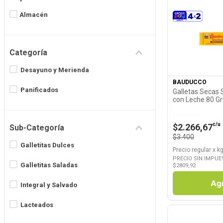
8
.
Juguetes
Almacén
9
.
Valijas
Ver P
10
.
Carne
Categoría
Desayuno y Merienda
BAUDUCCO
Panificados
Galletas Secas 
con Leche 80 G
Llevando 3
c/u
$2.266,67
Sub-Categoría
$3.400
Galletitas Dulces
Precio regular
x
kg
PRECIO SIN IMPUE
Galletitas Saladas
$
2809,92
Ag
Integral y Salvado
Lacteados