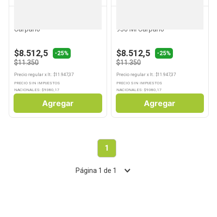
CARPANO
CARPANO
10
.
Carne
Vermouth Rosso 950 Ml
Aperitivo Vermouth Bianco
Carpano
950 Ml Carpano
$8.512,5
$8.512,5
-25%
-25%
$11.350
$11.350
Precio regular
x
lt.
: $
11.947,37
Precio regular
x
lt.
: $
11.947,37
PRECIO SIN IMPUESTOS
PRECIO SIN IMPUESTOS
NACIONALES: $
9380,17
NACIONALES: $
9380,17
Agregar
Agregar
1
Página
1
de
1