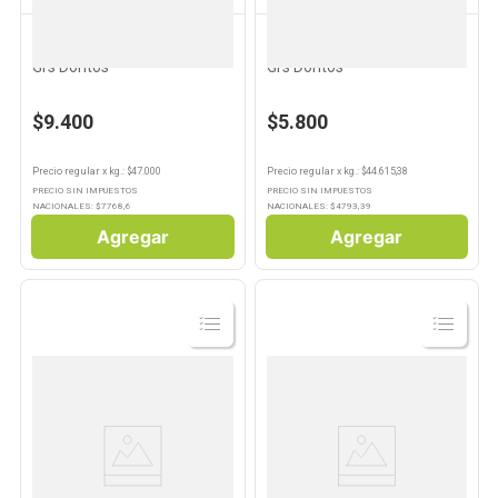
DORITOS
DORITOS
10
.
Carne
Nachos Sabor Queso 200
Nachos Sabor Queso 129
Grs Doritos
Grs Doritos
$9.400
$5.800
Precio regular
x
kg.
: $
47.000
Precio regular
x
kg.
: $
44.615,38
PRECIO SIN IMPUESTOS
PRECIO SIN IMPUESTOS
NACIONALES: $
7768,6
NACIONALES: $
4793,39
Agregar
Agregar
Ver
Ver
Producto
Producto