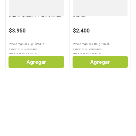
DORITOS
DORITOS
Nachos Snacks Salados
Nachos Sabor Queso 40 Grs
Sabor Queso 77 Grs Doritos
Doritos
$3.950
$2.400
Precio regular
x
kg.
: $
49.375
Precio regular
x
100 gr.
: $
6000
PRECIO SIN IMPUESTOS
PRECIO SIN IMPUESTOS
NACIONALES: $
3264,46
NACIONALES: $
1983,47
Agregar
Agregar