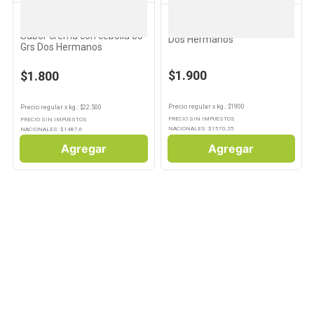
DOS HERMANOS
DOS HERMANOS
Snacks Aritos de Arroz
Arroz Grano Largo Fino 1 Kg
Sabor crema con cebolla 80
Dos Hermanos
Grs Dos Hermanos
$1.900
$1.800
Precio regular
x
kg.
: $
1900
Precio regular
x
kg.
: $
22.500
PRECIO SIN IMPUESTOS
PRECIO SIN IMPUESTOS
NACIONALES: $
1570,25
NACIONALES: $
1487,6
Agregar
Agregar