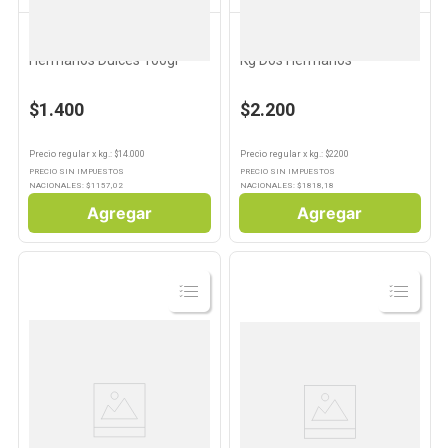
DOS HERMANOS
DOS HERMANOS
10
.
Aceite
Galletas De Arroz Dos
Arroz Parboil Grano Largo 1
Hermanos Dulces 100gr
Kg Dos Hermanos
$1.400
$2.200
Precio regular
x
kg.
: $
14.000
Precio regular
x
kg.
: $
2200
PRECIO SIN IMPUESTOS
PRECIO SIN IMPUESTOS
NACIONALES: $
1157,02
NACIONALES: $
1818,18
Agregar
Agregar
Ver
Ver
Producto
Producto