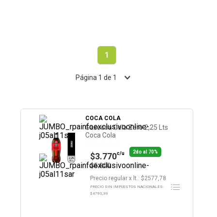
1
Página
1
de
1
COCA COLA
Gaseosa Cola Zero 2,25 Lts
Coca Cola
Llevando 2
2do al 70%
c/u
$3.770
$5.800
Precio regular
x
lt.
: $
2577,78
PRECIO SIN IMPUESTOS NACIONALES:
$
4793,39