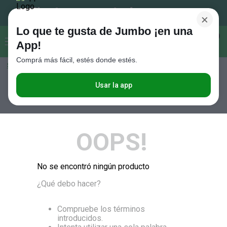
×
Lo que te gusta de Jumbo ¡en una
Buscar...
0
App!
Comprá más fácil, estés donde estés.
Seleccioná el método de entrega
Términos más buscados
1
.
Vanish
Usar la app
RELEVANCIA
2
.
Cafe
3
.
Leche
OOPS!
4
.
Cerveza
5
.
Galletitas
No se encontró ningún producto
6
.
Juguetes
¿Qué debo hacer?
7
.
Yerba
8
.
Fideos
Compruebe los términos
introducidos.
9
.
Carne