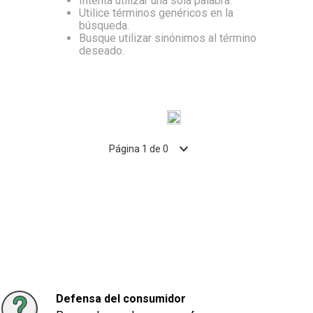
Intenta utilizar una sola palabra.
Utilice términos genéricos en la
10
.
Aceite
búsqueda.
Busque utilizar sinónimos al término
deseado.
Página
1
de
0
Defensa del consumidor