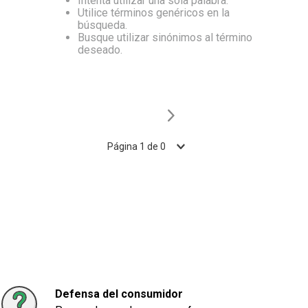
Intenta utilizar una sola palabra.
Utilice términos genéricos en la
10
.
Aceite
búsqueda.
Busque utilizar sinónimos al término
deseado.
Página
1
de
0
Defensa del consumidor