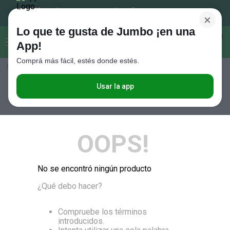
×
Lo que te gusta de Jumbo ¡en una
Buscar...
0
App!
Comprá más fácil, estés donde estés.
Seleccioná el método de entrega
Términos más buscados
1
.
Vanish
Usar la app
RELEVANCIA
2
.
Cafe
3
.
Leche
OOPS!
4
.
Cerveza
5
.
Galletitas
No se encontró ningún producto
6
.
Juguetes
¿Qué debo hacer?
7
.
Yerba
8
.
Fideos
Compruebe los términos
introducidos.
9
.
Carne