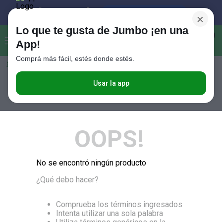
×
Lo que te gusta de Jumbo ¡en una
Buscar...
0
App!
Comprá más fácil, estés donde estés.
Seleccioná el método de entrega
Términos más buscados
1
.
Vanish
Usar la app
RELEVANCIA
2
.
Cafe
3
.
Leche
OOPS!
4
.
Valijas
5
.
Cerveza
No se encontró ningún producto
6
.
Galletitas
¿Qué debo hacer?
7
.
Yerba
8
.
Fideos
Comprueba los términos ingresados
Intenta utilizar una sola palabra
9
.
Juguetes