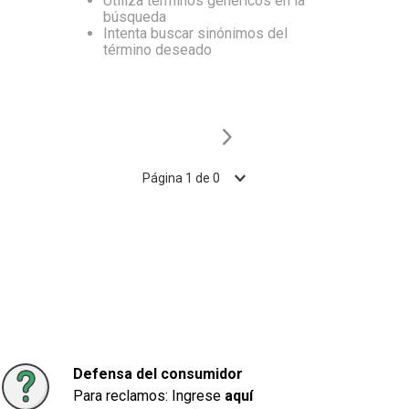
Utiliza términos genéricos en la
búsqueda
10
.
Carne
Intenta buscar sinónimos del
término deseado
Página
1
de
0
Defensa del consumidor
Para reclamos: Ingrese
aquí